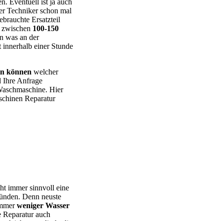
n. Eventuell ist ja auch
er Techniker schon mal
ebrauchte Ersatzteil
e zwischen
100-150
en was an der
t innerhalb einer Stunde
en können
welcher
 Ihre Anfrage
 Waschmaschine. Hier
chinen Reparatur
 – BEKO – Bosch – Gorenje – LG – Miele – Privileg – Siemens –
cht immer sinnvoll eine
ründen. Denn neuste
 immer
weniger Wasser
e Reparatur auch