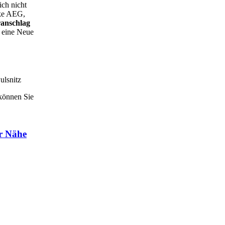
ich nicht
rke AEG,
anschlag
r eine Neue
ulsnitz
 können Sie
er Nähe