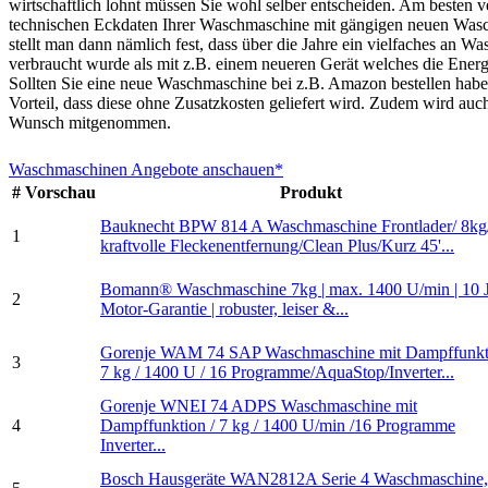
wirtschaftlich lohnt müssen Sie wohl selber entscheiden. Am besten ve
technischen Eckdaten Ihrer Waschmaschine mit gängigen neuen Was
stellt man dann nämlich fest, dass über die Jahre ein vielfaches an W
verbraucht wurde als mit z.B. einem neueren Gerät welches die Energi
Sollten Sie eine neue Waschmaschine bei z.B. Amazon bestellen haben
Vorteil, dass diese ohne Zusatzkosten geliefert wird. Zudem wird auc
Wunsch mitgenommen.
Waschmaschinen Angebote anschauen*
#
Vorschau
Produkt
Bauknecht BPW 814 A Waschmaschine Frontlader/ 8kg
1
kraftvolle Fleckenentfernung/Clean Plus/Kurz 45'...
Bomann® Waschmaschine 7kg | max. 1400 U/min | 10 
2
Motor-Garantie | robuster, leiser &...
Gorenje WAM 74 SAP Waschmaschine mit Dampffunkti
3
7 kg / 1400 U / 16 Programme/AquaStop/Inverter...
Gorenje WNEI 74 ADPS Waschmaschine mit
4
Dampffunktion / 7 kg / 1400 U/min /16 Programme
Inverter...
Bosch Hausgeräte WAN2812A Serie 4 Waschmaschine,