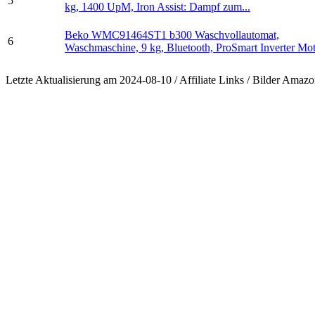
5
kg, 1400 UpM, Iron Assist: Dampf zum...
Beko WMC91464ST1 b300 Waschvollautomat,
6
Waschmaschine, 9 kg, Bluetooth, ProSmart Inverter Moto
Letzte Aktualisierung am 2024-08-10 / Affiliate Links / Bilder Ama