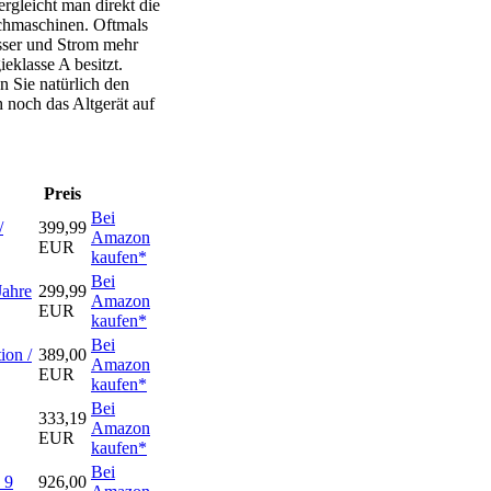
rgleicht man direkt die
chmaschinen. Oftmals
asser und Strom mehr
eklasse A besitzt.
 Sie natürlich den
h noch das Altgerät auf
Preis
Bei
/
399,99
Amazon
EUR
kaufen*
Bei
Jahre
299,99
Amazon
EUR
kaufen*
Bei
on /
389,00
Amazon
EUR
kaufen*
Bei
333,19
Amazon
EUR
kaufen*
Bei
 9
926,00