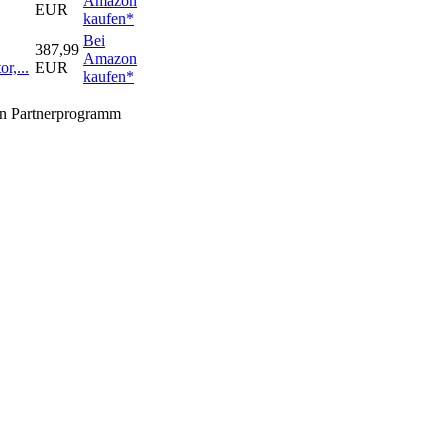
Amazon
EUR
kaufen*
Bei
387,99
Amazon
r,...
EUR
kaufen*
zon Partnerprogramm