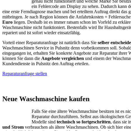
genau nicht funktioniert und welche Marke Sie besitze
ein Fehlercode am Display zu sehen. Dadurch kann d
eine erste Ferndiagnose machen und bei erteiltem Auftrag direkt das g
mitbringen. Je nach Region können die Anfahrtskosten + Fehlersuch
Euro
liegen. Deshalb ist es immer ratsam schon im Vorfeld zu erklär
Waschmaschine nicht funktioniert. Bestenfalls wird Ihr Haushaltsgerä
repariert und ist sofort wieder einsatzfähig.
Vorteil einer Reparaturanfrage ist natürlich dass Sie
selber entscheid
Waschmaschinen Service in Pulsnitz denn vorbeikommen soll. Sobald
eingegangen ist, erhalten Sie konkrete Angebote zur Reparatur ihrer
können Sie dann die
Angebote vergleichen
und einem der Waschmas
Kundendienste in Pulsnitz den Auftrag erteilen.
Reparaturanfrage stellen
AEG – Bauknecht
Neue Waschmaschine kaufen
Falls Sie eine ältere Waschmaschine besitzen ist es ni
Reparatur durchzuführen. Selbst aus ökologischen G
Modelle sind
technisch so fortgeschritten
, dass sie
und Strom
verbrauchen als ältere Waschmaschinen. Ob sich hier ein