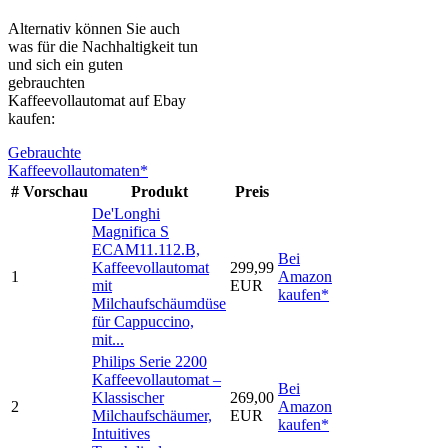
Alternativ können Sie auch
was für die Nachhaltigkeit tun
und sich ein guten
gebrauchten
Kaffeevollautomat auf Ebay
kaufen:
Gebrauchte
Kaffeevollautomaten*
#
Vorschau
Produkt
Preis
De'Longhi
Magnifica S
ECAM11.112.B,
Bei
Kaffeevollautomat
299,99
1
Amazon
mit
EUR
kaufen*
Milchaufschäumdüse
für Cappuccino,
mit...
Philips Serie 2200
Kaffeevollautomat –
Bei
Klassischer
269,00
2
Amazon
Milchaufschäumer,
EUR
kaufen*
Intuitives