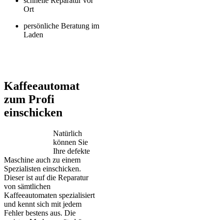
schnelle Reparatur vor
Ort
persönliche Beratung im
Laden
Jura – Saeco – Miele – Bosch – Delonghi – Siemens – Melitta –
Krups – AEG – Philips – Spidem
Kaffeeautomat
zum Profi
einschicken
Natürlich
können Sie
Ihre defekte
Maschine auch zu einem
Spezialisten einschicken.
Dieser ist auf die Reparatur
von sämtlichen
Kaffeeautomaten spezialisiert
und kennt sich mit jedem
Fehler bestens aus. Die