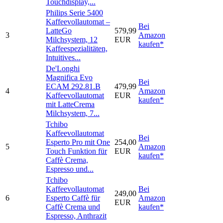
Touchdisplay,...
Philips Serie 5400
Kaffeevollautomat –
Bei
LatteGo
579,99
3
Amazon
Milchsystem, 12
EUR
kaufen*
Kaffeespezialitäten,
Intuitives...
De'Longhi
Magnifica Evo
Bei
ECAM 292.81.B
479,99
4
Amazon
Kaffeevollautomat
EUR
kaufen*
mit LatteCrema
Milchsystem, 7...
Tchibo
Kaffeevollautomat
Bei
Esperto Pro mit One
254,00
5
Amazon
Touch Funktion für
EUR
kaufen*
Caffè Crema,
Espresso und...
Tchibo
Kaffeevollautomat
Bei
249,00
6
Esperto Caffè für
Amazon
EUR
Caffè Crema und
kaufen*
Espresso, Anthrazit