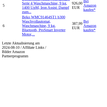
Bei
Serie 4 Waschmaschine, 9 kg,
926,00
5
Amazon
1400 UpM, Iron Assist: Dampf
EUR
kaufen*
zum...
Beko WMC91464ST1 b300
Waschvollautomat,
Bei
387,99
6
Waschmaschine, 9 kg,
Amazon
EUR
Bluetooth, ProSmart Inverter
kaufen*
Motor,...
Letzte Aktualisierung am
2024-08-10 / Affiliate Links /
Bilder Amazon
Partnerprogramm