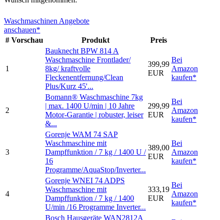
Waschmaschinen Angebote
anschauen*
#
Vorschau
Produkt
Preis
Bauknecht BPW 814 A
Waschmaschine Frontlader/
Bei
399,99
1
8kg/ kraftvolle
Amazon
EUR
Fleckenentfernung/Clean
kaufen*
Plus/Kurz 45'...
Bomann® Waschmaschine 7kg
Bei
| max. 1400 U/min | 10 Jahre
299,99
2
Amazon
Motor-Garantie | robuster, leiser
EUR
kaufen*
&...
Gorenje WAM 74 SAP
Waschmaschine mit
Bei
389,00
3
Dampffunktion / 7 kg / 1400 U /
Amazon
EUR
16
kaufen*
Programme/AquaStop/Inverter...
Gorenje WNEI 74 ADPS
Bei
Waschmaschine mit
333,19
4
Amazon
Dampffunktion / 7 kg / 1400
EUR
kaufen*
U/min /16 Programme Inverter...
Bosch Hausgeräte WAN2812A