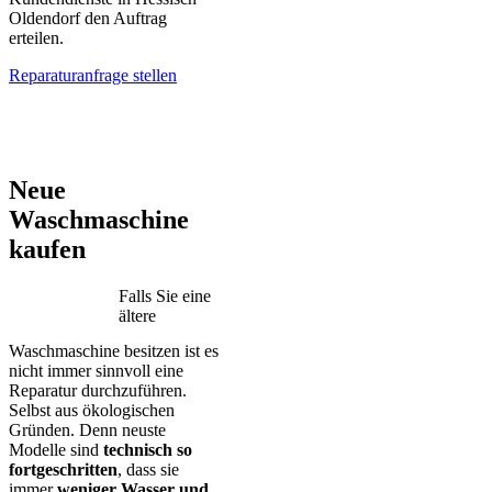
Oldendorf den Auftrag
erteilen.
Reparaturanfrage stellen
AEG – Bauknecht – BEKO – Bosch – Gorenje – LG – Miele –
Privileg – Siemens – Samsung – Haier
Neue
Waschmaschine
kaufen
Falls Sie eine
ältere
Waschmaschine besitzen ist es
nicht immer sinnvoll eine
Reparatur durchzuführen.
Selbst aus ökologischen
Gründen. Denn neuste
Modelle sind
technisch so
fortgeschritten
, dass sie
immer
weniger Wasser und