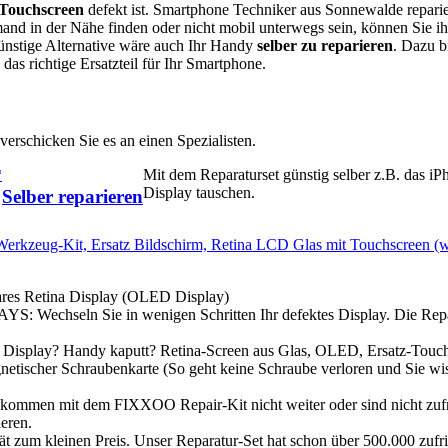
Touchscreen
defekt ist. Smartphone Techniker aus Sonnewalde repari
d in der Nähe finden oder nicht mobil unterwegs sein, können Sie ih
ünstige Alternative wäre auch Ihr Handy
selber zu reparieren
. Dazu b
as richtige Ersatzteil für Ihr Smartphone.
erschicken Sie es an einen Spezialisten.
*
Mit dem Reparaturset günstig selber z.B. das iP
Display tauschen.
Selber reparieren
Werkzeug-Kit, Ersatz Bildschirm, Retina LCD Glas mit Touchscreen (
 Retina Display (OLED Display)
ln Sie in wenigen Schritten Ihr defektes Display. Die Repa
y? Handy kaputt? Retina-Screen aus Glas, OLED, Ersatz-Touch
netischer Schraubenkarte (So geht keine Schraube verloren und Sie w
t dem FIXXOO Repair-Kit nicht weiter oder sind nicht zufr
eren.
leinen Preis. Unser Reparatur-Set hat schon über 500.000 zufr