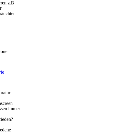
eren z.B
r
räuchten
hone
wie
ratur
screen
issen immer
ieden?
iedene