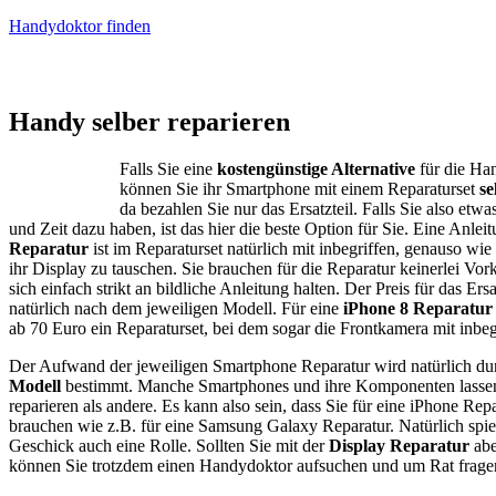
Handydoktor finden
iPhone – Samsung Galaxy
Handy selber reparieren
Falls Sie eine
kostengünstige Alternative
für die Ha
können Sie ihr Smartphone mit einem Reparaturset
se
da bezahlen Sie nur das Ersatzteil. Falls Sie also etwas
und Zeit dazu haben, ist das hier die beste Option für Sie. Eine Anlei
Reparatur
ist im Reparaturset natürlich mit inbegriffen, genauso w
ihr Display zu tauschen. Sie brauchen für die Reparatur keinerlei Vor
sich einfach strikt an bildliche Anleitung halten. Der Preis für das Ersa
natürlich nach dem jeweiligen Modell. Für eine
iPhone 8 Reparatur
ab 70 Euro ein Reparaturset, bei dem sogar die Frontkamera mit inbegri
Der Aufwand der jeweiligen Smartphone Reparatur wird natürlich du
Modell
bestimmt. Manche Smartphones und ihre Komponenten lassen s
reparieren als andere. Es kann also sein, dass Sie für eine iPhone Rep
brauchen wie z.B. für eine Samsung Galaxy Reparatur. Natürlich spiel
Geschick auch eine Rolle. Sollten Sie mit der
Display Reparatur
abe
können Sie trotzdem einen Handydoktor aufsuchen und um Rat frage