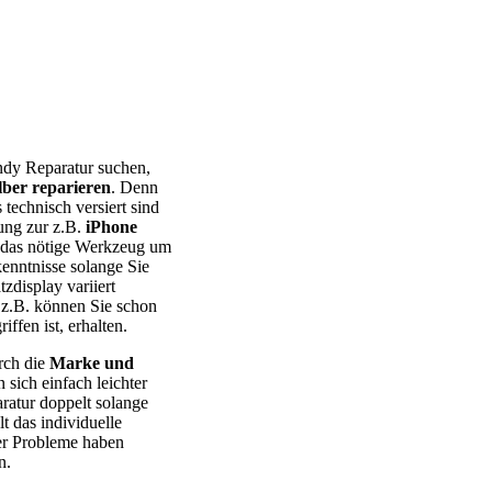
 – Huawei – Xiaomi – Sony Xperia – Honor – HTC – Google Pixel
ndy Reparatur suchen,
lber reparieren
. Denn
 technisch versiert sind
tung zur z.B.
iPhone
ie das nötige Werkzeug um
kenntnisse solange Sie
tzdisplay variiert
z.B. können Sie schon
ffen ist, erhalten.
rch die
Marke und
ich einfach leichter
aratur doppelt solange
t das individuelle
r Probleme haben
n.