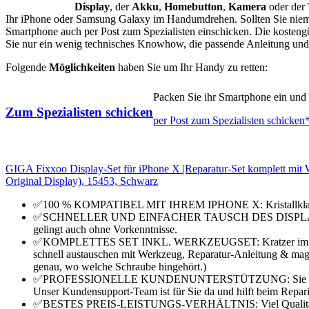
Display
, der
Akku
,
Homebutton
,
Kamera
oder der
Ihr iPhone oder Samsung Galaxy im Handumdrehen. Sollten Sie nieman
Smartphone auch per Post zum Spezialisten einschicken. Die kosteng
Sie nur ein wenig technisches Knowhow, die passende Anleitung und d
Folgende
Möglichkeiten
haben Sie um Ihr Handy zu retten:
Packen Sie ihr Smartphone ein und v
Zum Spezialisten schicken
per Post zum Spezialisten schicken
GIGA Fixxoo Display-Set für iPhone X |Reparatur-Set komplett mit 
Original Display), 15453, Schwarz
✅100 % KOMPATIBEL MIT IHREM IPHONE X: Kristallklares
✅SCHNELLER UND EINFACHER TAUSCH DES DISPLAYS: Wechse
gelingt auch ohne Vorkenntnisse.
✅KOMPLETTES SET INKL. WERKZEUGSET: Kratzer im Displa
schnell austauschen mit Werkzeug, Reparatur-Anleitung & mag
genau, wo welche Schraube hingehört.)
✅PROFESSIONELLE KUNDENUNTERSTÜTZUNG: Sie kommen mi
Unser Kundensupport-Team ist für Sie da und hilft beim Repari
✅BESTES PREIS-LEISTUNGS-VERHÄLTNIS: Viel Qualität zum k