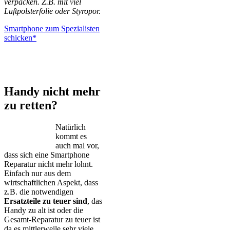
verpacken. Z.B. mit viel
Luftpolsterfolie oder Styropor.
Smartphone zum Spezialisten
schicken*
iPhone – Samsung Galaxy – Huawei – Xiaomi – Sony Xperia –
Honor – HTC – Google Pixel – LG – Nokia – Motorola
Handy nicht mehr
zu retten?
Natürlich
kommt es
auch mal vor,
dass sich eine Smartphone
Reparatur nicht mehr lohnt.
Einfach nur aus dem
wirtschaftlichen Aspekt, dass
z.B. die notwendigen
Ersatzteile zu teuer sind
, das
Handy zu alt ist oder die
Gesamt-Reparatur zu teuer ist
da es mittlerweile sehr viele