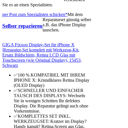
Sie es an einen Spezialisten.
per Post zum Spezialisten schicken*
Mit dem
Reparaturset günstig selber
z.B. das iPhone Display
Selber reparieren
tauschen.
GIGA Fixxoo Display-Set für iPhone X
|Reparatur-Set komplett mit Werkzeug-Kit,
Ersatz Bildschirm, Retina LCD Glas mit
Touchscreen (wie Original Display), 15453,
Schwarz
✅100 % KOMPATIBEL MIT IHREM
IPHONE X: Kristallklares Retina Display
(OLED Display)
✅SCHNELLER UND EINFACHER
TAUSCH DES DISPLAYS: Wechseln
Sie in wenigen Schritten Ihr defektes
Display. Die Reparatur gelingt auch ohne
Vorkenntnisse.
✅KOMPLETTES SET INKL.
WERKZEUGSET: Kratzer im Display?
Handy kaputt? Retina-Screen aus Glas,