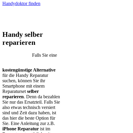
Handydoktor finden
iPhone – Samsung Galaxy – Huawei – Xiaomi – Sony Xperia –
Honor – HTC – Google Pixel – LG – Nokia – Motorola
Handy selber
reparieren
Falls Sie eine
kostengünstige Alternative
für die Handy Reparatur
suchen, können Sie ihr
Smartphone mit einem
Reparaturset
selber
reparieren
. Denn da bezahlen
Sie nur das Ersatzteil. Falls Sie
also etwas technisch versiert
sind und Zeit dazu haben, ist
das hier die beste Option für
Sie. Eine Anleitung zur z.B.
iPhone Reparatur
ist im