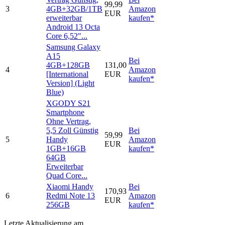
99,99
3
4GB+32GB/1TB
Amazon
EUR
erweiterbar
kaufen*
Android 13 Octa
Core 6,52"...
Samsung Galaxy
A15
Bei
4GB+128GB
131,00
4
Amazon
[International
EUR
kaufen*
Version] (Light
Blue)
XGODY S21
Smartphone
Ohne Vertrag,
5,5 Zoll Günstig
Bei
59,99
5
Handy
Amazon
EUR
1GB+16GB
kaufen*
64GB
Erweiterbar
Quad Core...
Xiaomi Handy
Bei
170,93
6
Redmi Note 13
Amazon
EUR
256GB
kaufen*
Letzte Aktualisierung am