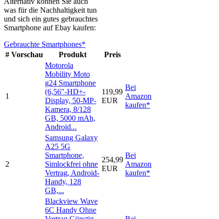
Alternativ können Sie auch
was für die Nachhaltigkeit tun
und sich ein gutes gebrauchtes
Smartphone auf Ebay kaufen:
Gebrauchte Smartphones*
#
Vorschau
Produkt
Preis
Motorola
Mobility Moto
g24 Smartphone
Bei
(6,56"-HD+-
119,99
1
Amazon
Display, 50-MP-
EUR
kaufen*
Kamera, 8/128
GB, 5000 mAh,
Android...
Samsung Galaxy
A25 5G
Smartphone,
Bei
254,99
2
Simlockfrei ohne
Amazon
EUR
Vertrag, Android-
kaufen*
Handy, 128
GB,...
Blackview Wave
6C Handy Ohne
Vertrag Günstig,
Bei