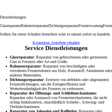
Dienstleistungen
Glasreparatur
Rahmenreparatur
Dichtungsreparatur
Fensterwartung
Fenst
Sollten Sie einen Schaden bemerken wäre es ratsam sofort zu handeln.
Kostenlose Angebote erhalten
Service Dienstleistungen
Glasreparatur
: Reparatur von gebrochenem oder gerissenem
Glas in Fenstern aller Art und Größe.
Rahmenreparatur
: Reparatur von beschädigten oder
verrotteten Fensterrahmen aus Holz, Kunststoff, Aluminium ode
anderen Materialien.
Dichtungsreparatur
: Ersetzen von defekten oder abgenutzten
Fensterdichtungen, um die Energieeffizienz und
Wetterbeständigkeit des Fensters zu verbessern.
Reparatur des Öffnungs- und Schließmechanismus
:
Reparatur oder Austausch von Fenstermechanismen, die nicht
richtig funktionieren, einschließlich Schiebe-, Schwing- und
Drehmechanismen.
Reparatur von Jalousien und Rollläden
: Reparatur oder