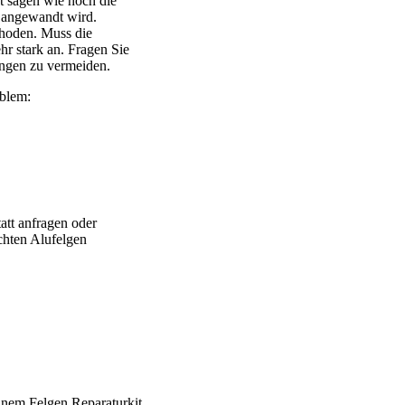
 sagen wie hoch die
 angewandt wird.
thoden. Muss die
ehr stark an. Fragen Sie
ngen zu vermeiden.
blem:
att anfragen oder
chten Alufelgen
 Brabus – Oxigin – CMS – Enkei – TEC – Brock – Autec – Whee
einem Felgen Reparaturkit