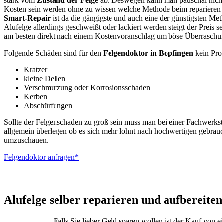
stark vom
Zustand der Felge
ab. Deswegen kann man pauschal nicht
Kosten sein werden ohne zu wissen welche Methode beim reparieren
Smart-Repair
ist da die gängigste und auch eine der günstigsten Me
Alufelge allerdings geschweißt oder lackiert werden steigt der Preis s
am besten direkt nach einem Kostenvoranschlag um böse Überraschu
Folgende Schäden sind für den
Felgendoktor in Bopfingen
kein Pro
Kratzer
kleine Dellen
Verschmutzung oder Korrosionsschaden
Kerben
Abschürfungen
Sollte der Felgenschaden zu groß sein muss man bei einer Fachwerkst
allgemein überlegen ob es sich mehr lohnt nach hochwertigen gebrau
umzuschauen.
Felgendoktor anfragen*
ALUTEC – BBS –
Alufelge selber reparieren und aufbereiten
Falls Sie lieber Geld sparen wollen ist der Kauf von 