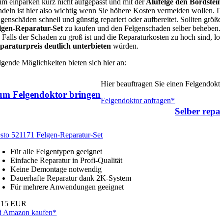
im einparken kurz nicht aufgepasst und mit der
Alufelge den Bordstei
ndeln ist hier also wichtig wenn Sie höhere Kosten vermeiden wollen.
lgenschäden schnell und günstig repariert oder aufbereitet. Sollten grö
lgen-Reparatur-Set
zu kaufen und den Felgenschaden selber beheben. 
. Falls der Schaden zu groß ist und die Reparaturkosten zu hoch sind, 
paraturpreis deutlich unterbieten
würden.
lgende Möglichkeiten bieten sich hier an:
Hier beauftragen Sie einen Felgendok
um Felgendoktor bringen
Felgendoktor anfragen*
Selber repa
esto 521171 Felgen-Reparatur-Set
Für alle Felgentypen geeignet
Einfache Reparatur in Profi-Qualität
Keine Demontage notwendig
Dauerhafte Reparatur dank 2K-System
Für mehrere Anwendungen geeignet
,15 EUR
i Amazon kaufen*