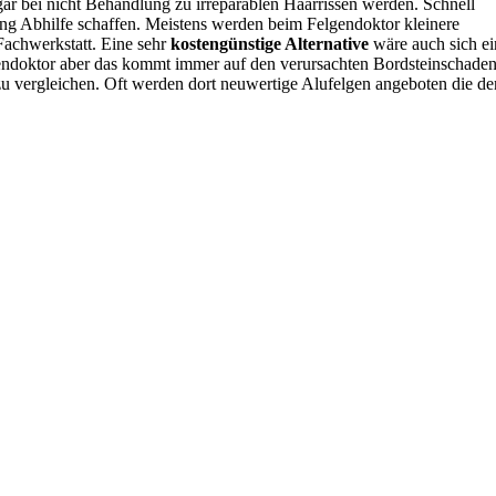
gar bei nicht Behandlung zu irreparablen Haarrissen werden. Schnell
ung Abhilfe schaffen. Meistens werden beim Felgendoktor kleinere
 Fachwerkstatt. Eine sehr
kostengünstige Alternative
wäre auch sich ei
gendoktor aber das kommt immer auf den verursachten Bordsteinschade
 zu vergleichen. Oft werden dort neuwertige Alufelgen angeboten die de