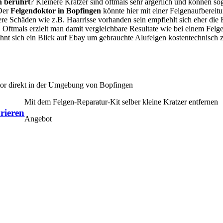
n berührt
? Kleinere Kratzer sind oftmals sehr ärgerlich und können so
 Der
Felgendoktor in Bopfingen
könnte hier mit einer Felgenaufbereit
ßere Schäden wie z.B. Haarrisse vorhanden sein empfiehlt sich eher die
Oftmals erzielt man damit vergleichbare Resultate wie bei einem Fel
lohnt sich ein Blick auf Ebay um gebrauchte Alufelgen kostentechnisch
tor direkt in der Umgebung von Bopfingen
Mit dem Felgen-Reparatur-Kit selber kleine Kratzer entfernen
rieren
Angebot