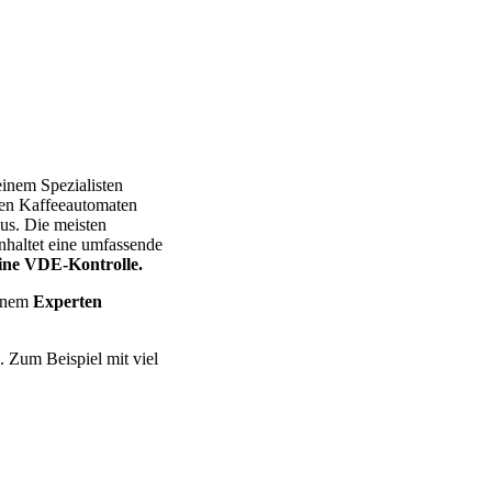
 Miele – Bosch – Delonghi – Siemens – Melitta – Krups – AEG – P
einem Spezialisten
chen Kaffeeautomaten
aus. Die meisten
nhaltet eine umfassende
eine VDE-Kontrolle.
einem
Experten
. Zum Beispiel mit viel