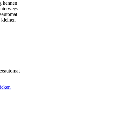
g kennen
 unterwegs
eautomat
 kleinen
feeautomat
hicken