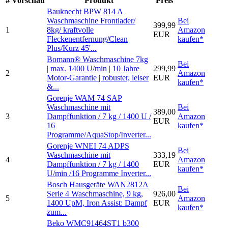
#
Vorschau
Produkt
Preis
Bauknecht BPW 814 A
Waschmaschine Frontlader/
Bei
399,99
1
8kg/ kraftvolle
Amazon
EUR
Fleckenentfernung/Clean
kaufen*
Plus/Kurz 45'...
Bomann® Waschmaschine 7kg
Bei
| max. 1400 U/min | 10 Jahre
299,99
2
Amazon
Motor-Garantie | robuster, leiser
EUR
kaufen*
&...
Gorenje WAM 74 SAP
Waschmaschine mit
Bei
389,00
3
Dampffunktion / 7 kg / 1400 U /
Amazon
EUR
16
kaufen*
Programme/AquaStop/Inverter...
Gorenje WNEI 74 ADPS
Bei
Waschmaschine mit
333,19
4
Amazon
Dampffunktion / 7 kg / 1400
EUR
kaufen*
U/min /16 Programme Inverter...
Bosch Hausgeräte WAN2812A
Bei
Serie 4 Waschmaschine, 9 kg,
926,00
5
Amazon
1400 UpM, Iron Assist: Dampf
EUR
kaufen*
zum...
Beko WMC91464ST1 b300