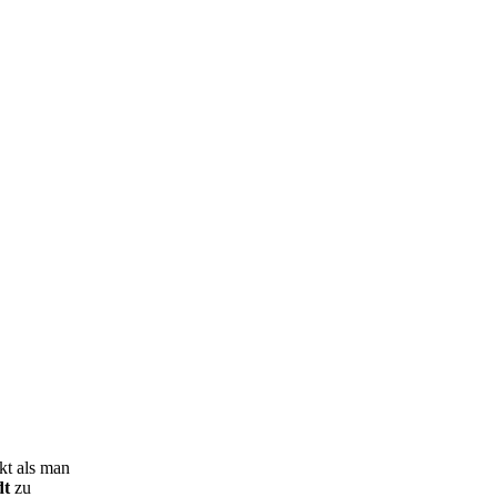
kt als man
dt
zu