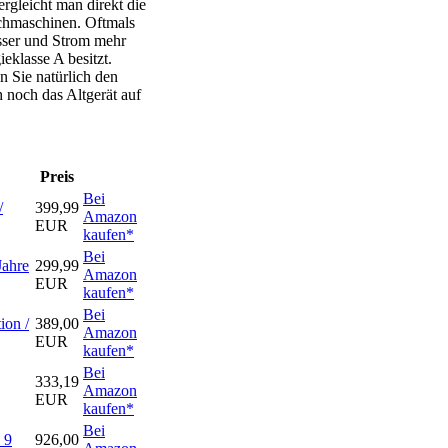
rgleicht man direkt die
chmaschinen. Oftmals
asser und Strom mehr
eklasse A besitzt.
 Sie natürlich den
h noch das Altgerät auf
Preis
Bei
/
399,99
Amazon
EUR
kaufen*
Bei
Jahre
299,99
Amazon
EUR
kaufen*
Bei
on /
389,00
Amazon
EUR
kaufen*
Bei
333,19
Amazon
EUR
kaufen*
Bei
 9
926,00