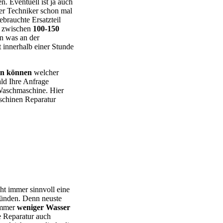
n. Eventuell ist ja auch
er Techniker schon mal
ebrauchte Ersatzteil
e zwischen
100-150
en was an der
t innerhalb einer Stunde
en können
welcher
ld Ihre Anfrage
 Waschmaschine. Hier
chinen Reparatur
 – BEKO – Bosch – Gorenje – LG – Miele – Privileg – Siemens –
cht immer sinnvoll eine
ründen. Denn neuste
 immer
weniger Wasser
e Reparatur auch