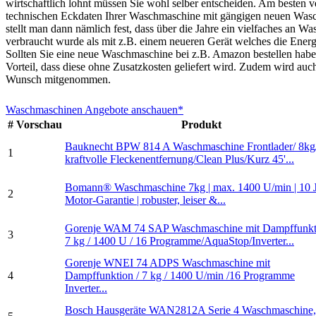
wirtschaftlich lohnt müssen Sie wohl selber entscheiden. Am besten ve
technischen Eckdaten Ihrer Waschmaschine mit gängigen neuen Was
stellt man dann nämlich fest, dass über die Jahre ein vielfaches an W
verbraucht wurde als mit z.B. einem neueren Gerät welches die Energi
Sollten Sie eine neue Waschmaschine bei z.B. Amazon bestellen haben
Vorteil, dass diese ohne Zusatzkosten geliefert wird. Zudem wird auc
Wunsch mitgenommen.
Waschmaschinen Angebote anschauen*
#
Vorschau
Produkt
Bauknecht BPW 814 A Waschmaschine Frontlader/ 8kg
1
kraftvolle Fleckenentfernung/Clean Plus/Kurz 45'...
Bomann® Waschmaschine 7kg | max. 1400 U/min | 10 
2
Motor-Garantie | robuster, leiser &...
Gorenje WAM 74 SAP Waschmaschine mit Dampffunkti
3
7 kg / 1400 U / 16 Programme/AquaStop/Inverter...
Gorenje WNEI 74 ADPS Waschmaschine mit
4
Dampffunktion / 7 kg / 1400 U/min /16 Programme
Inverter...
Bosch Hausgeräte WAN2812A Serie 4 Waschmaschine,