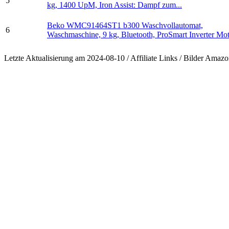
5
kg, 1400 UpM, Iron Assist: Dampf zum...
Beko WMC91464ST1 b300 Waschvollautomat,
6
Waschmaschine, 9 kg, Bluetooth, ProSmart Inverter Moto
Letzte Aktualisierung am 2024-08-10 / Affiliate Links / Bilder Ama