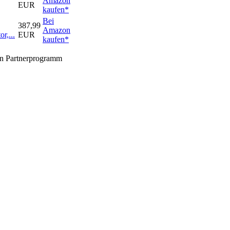
Amazon
EUR
kaufen*
Bei
387,99
Amazon
r,...
EUR
kaufen*
zon Partnerprogramm