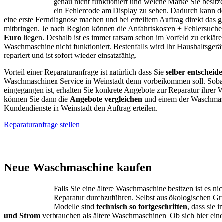
genau nicht funktioniert und welche Marke Sie besitze
ein Fehlercode am Display zu sehen. Dadurch kann d
eine erste Ferndiagnose machen und bei erteiltem Auftrag direkt das g
mitbringen. Je nach Region können die Anfahrtskosten + Fehlersuch
Euro
liegen. Deshalb ist es immer ratsam schon im Vorfeld zu erklär
Waschmaschine nicht funktioniert. Bestenfalls wird Ihr Haushaltsgerä
repariert und ist sofort wieder einsatzfähig.
Vorteil einer Reparaturanfrage ist natürlich dass Sie
selber entscheid
Waschmaschinen Service in Weinstadt denn vorbeikommen soll. Soba
eingegangen ist, erhalten Sie konkrete Angebote zur Reparatur ihrer
können Sie dann die
Angebote vergleichen
und einem der Waschmas
Kundendienste in Weinstadt den Auftrag erteilen.
Reparaturanfrage stellen
AEG – Bauknecht
Neue Waschmaschine kaufen
Falls Sie eine ältere Waschmaschine besitzen ist es ni
Reparatur durchzuführen. Selbst aus ökologischen G
Modelle sind
technisch so fortgeschritten
, dass sie
und Strom
verbrauchen als ältere Waschmaschinen. Ob sich hier ein