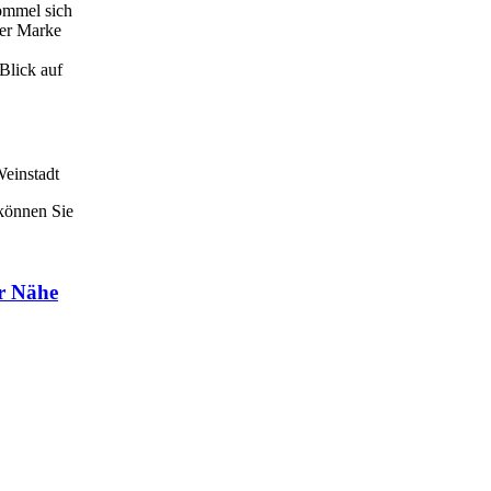
rommel sich
der Marke
 Blick auf
Weinstadt
 können Sie
er Nähe