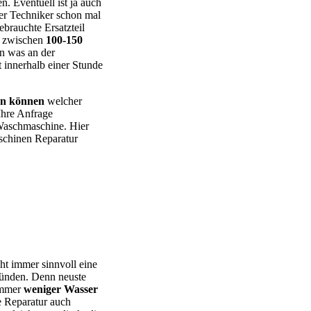
n. Eventuell ist ja auch
er Techniker schon mal
ebrauchte Ersatzteil
e zwischen
100-150
en was an der
t innerhalb einer Stunde
en können
welcher
Ihre Anfrage
 Waschmaschine. Hier
chinen Reparatur
 – BEKO – Bosch – Gorenje – LG – Miele – Privileg – Siemens –
cht immer sinnvoll eine
ründen. Denn neuste
 immer
weniger Wasser
e Reparatur auch