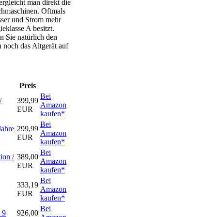
rgleicht man direkt die
chmaschinen. Oftmals
asser und Strom mehr
eklasse A besitzt.
 Sie natürlich den
h noch das Altgerät auf
Preis
Bei
/
399,99
Amazon
EUR
kaufen*
Bei
Jahre
299,99
Amazon
EUR
kaufen*
Bei
on /
389,00
Amazon
EUR
kaufen*
Bei
333,19
Amazon
EUR
kaufen*
Bei
 9
926,00