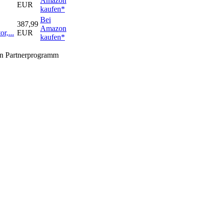
Amazon
EUR
kaufen*
Bei
387,99
Amazon
r,...
EUR
kaufen*
zon Partnerprogramm