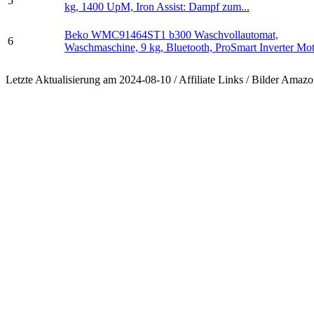
5
kg, 1400 UpM, Iron Assist: Dampf zum...
Beko WMC91464ST1 b300 Waschvollautomat,
6
Waschmaschine, 9 kg, Bluetooth, ProSmart Inverter Moto
Letzte Aktualisierung am 2024-08-10 / Affiliate Links / Bilder Ama