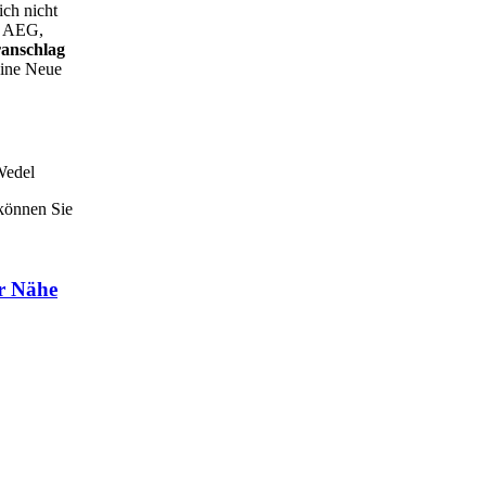
ich nicht
e AEG,
anschlag
 eine Neue
Wedel
 können Sie
er Nähe