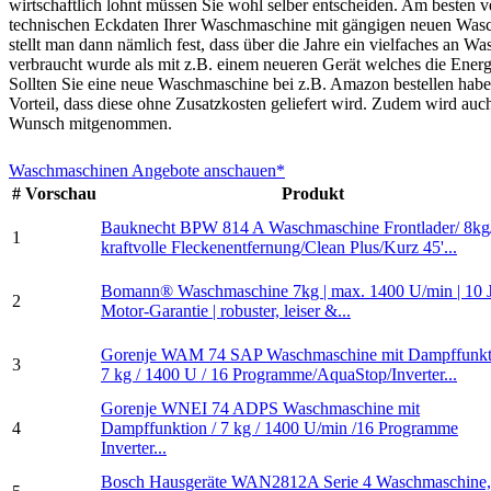
wirtschaftlich lohnt müssen Sie wohl selber entscheiden. Am besten ve
technischen Eckdaten Ihrer Waschmaschine mit gängigen neuen Was
stellt man dann nämlich fest, dass über die Jahre ein vielfaches an W
verbraucht wurde als mit z.B. einem neueren Gerät welches die Energi
Sollten Sie eine neue Waschmaschine bei z.B. Amazon bestellen haben
Vorteil, dass diese ohne Zusatzkosten geliefert wird. Zudem wird auc
Wunsch mitgenommen.
Waschmaschinen Angebote anschauen*
#
Vorschau
Produkt
Bauknecht BPW 814 A Waschmaschine Frontlader/ 8kg
1
kraftvolle Fleckenentfernung/Clean Plus/Kurz 45'...
Bomann® Waschmaschine 7kg | max. 1400 U/min | 10 
2
Motor-Garantie | robuster, leiser &...
Gorenje WAM 74 SAP Waschmaschine mit Dampffunkti
3
7 kg / 1400 U / 16 Programme/AquaStop/Inverter...
Gorenje WNEI 74 ADPS Waschmaschine mit
4
Dampffunktion / 7 kg / 1400 U/min /16 Programme
Inverter...
Bosch Hausgeräte WAN2812A Serie 4 Waschmaschine,