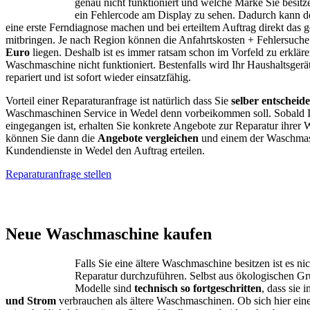
genau nicht funktioniert und welche Marke Sie besitze
ein Fehlercode am Display zu sehen. Dadurch kann d
eine erste Ferndiagnose machen und bei erteiltem Auftrag direkt das g
mitbringen. Je nach Region können die Anfahrtskosten + Fehlersuch
Euro
liegen. Deshalb ist es immer ratsam schon im Vorfeld zu erklär
Waschmaschine nicht funktioniert. Bestenfalls wird Ihr Haushaltsgerä
repariert und ist sofort wieder einsatzfähig.
Vorteil einer Reparaturanfrage ist natürlich dass Sie
selber entscheid
Waschmaschinen Service in Wedel denn vorbeikommen soll. Sobald 
eingegangen ist, erhalten Sie konkrete Angebote zur Reparatur ihrer
können Sie dann die
Angebote vergleichen
und einem der Waschmas
Kundendienste in Wedel den Auftrag erteilen.
Reparaturanfrage stellen
AEG – Bauknecht
Neue Waschmaschine kaufen
Falls Sie eine ältere Waschmaschine besitzen ist es ni
Reparatur durchzuführen. Selbst aus ökologischen G
Modelle sind
technisch so fortgeschritten
, dass sie
und Strom
verbrauchen als ältere Waschmaschinen. Ob sich hier ein