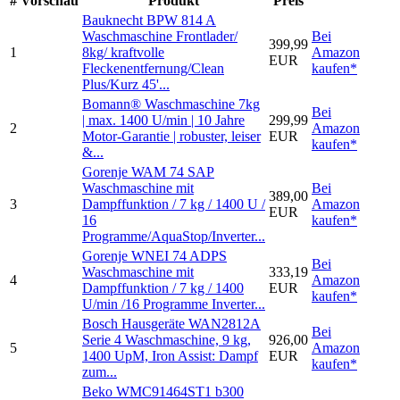
#
Vorschau
Produkt
Preis
Bauknecht BPW 814 A
Waschmaschine Frontlader/
Bei
399,99
1
8kg/ kraftvolle
Amazon
EUR
Fleckenentfernung/Clean
kaufen*
Plus/Kurz 45'...
Bomann® Waschmaschine 7kg
Bei
| max. 1400 U/min | 10 Jahre
299,99
2
Amazon
Motor-Garantie | robuster, leiser
EUR
kaufen*
&...
Gorenje WAM 74 SAP
Waschmaschine mit
Bei
389,00
3
Dampffunktion / 7 kg / 1400 U /
Amazon
EUR
16
kaufen*
Programme/AquaStop/Inverter...
Gorenje WNEI 74 ADPS
Bei
Waschmaschine mit
333,19
4
Amazon
Dampffunktion / 7 kg / 1400
EUR
kaufen*
U/min /16 Programme Inverter...
Bosch Hausgeräte WAN2812A
Bei
Serie 4 Waschmaschine, 9 kg,
926,00
5
Amazon
1400 UpM, Iron Assist: Dampf
EUR
kaufen*
zum...
Beko WMC91464ST1 b300