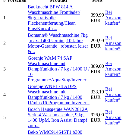
#
Vorschau
Produkt
Preis
Bauknecht BPW 814 A
Waschmaschine Frontlader/
Bei
399,99
1
8kg/ kraftvolle
Amazon
EUR
Fleckenentfernung/Clean
kaufen*
Plus/Kurz 45'...
Bomann® Waschmaschine 7kg
Bei
| max. 1400 U/min | 10 Jahre
299,99
2
Amazon
Motor-Garantie | robuster, leiser
EUR
kaufen*
&...
Gorenje WAM 74 SAP
Waschmaschine mit
Bei
389,00
3
Dampffunktion / 7 kg / 1400 U /
Amazon
EUR
16
kaufen*
Programme/AquaStop/Inverter...
Gorenje WNEI 74 ADPS
Bei
Waschmaschine mit
333,19
4
Amazon
Dampffunktion / 7 kg / 1400
EUR
kaufen*
U/min /16 Programme Inverter...
Bosch Hausgeräte WAN2812A
Bei
Serie 4 Waschmaschine, 9 kg,
926,00
5
Amazon
1400 UpM, Iron Assist: Dampf
EUR
kaufen*
zum...
Beko WMC91464ST1 b300