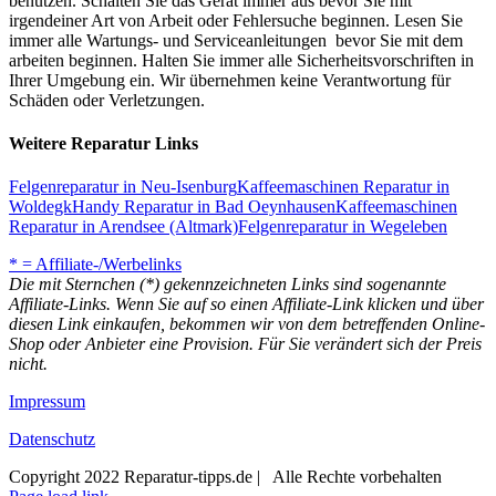
benutzen. Schalten Sie das Gerät immer aus bevor Sie mit
irgendeiner Art von Arbeit oder Fehlersuche beginnen. Lesen Sie
immer alle Wartungs- und Serviceanleitungen bevor Sie mit dem
arbeiten beginnen. Halten Sie immer alle Sicherheitsvorschriften in
Ihrer Umgebung ein. Wir übernehmen keine Verantwortung für
Schäden oder Verletzungen.
Weitere Reparatur Links
Felgenreparatur in Neu-Isenburg
Kaffeemaschinen Reparatur in
Woldegk
Handy Reparatur in Bad Oeynhausen
Kaffeemaschinen
Reparatur in Arendsee (Altmark)
Felgenreparatur in Wegeleben
* = Affiliate-/Werbelinks
Die mit Sternchen (*) gekennzeichneten Links sind sogenannte
Affiliate-Links. Wenn Sie auf so einen Affiliate-Link klicken und über
diesen Link einkaufen, bekommen wir von dem betreffenden Online-
Shop oder Anbieter eine Provision. Für Sie verändert sich der Preis
nicht.
Impressum
Datenschutz
Copyright 2022 Reparatur-tipps.de | Alle Rechte vorbehalten