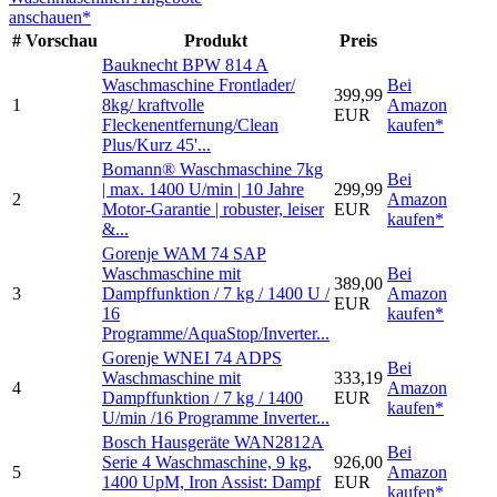
anschauen*
#
Vorschau
Produkt
Preis
Bauknecht BPW 814 A
Waschmaschine Frontlader/
Bei
399,99
1
8kg/ kraftvolle
Amazon
EUR
Fleckenentfernung/Clean
kaufen*
Plus/Kurz 45'...
Bomann® Waschmaschine 7kg
Bei
| max. 1400 U/min | 10 Jahre
299,99
2
Amazon
Motor-Garantie | robuster, leiser
EUR
kaufen*
&...
Gorenje WAM 74 SAP
Waschmaschine mit
Bei
389,00
3
Dampffunktion / 7 kg / 1400 U /
Amazon
EUR
16
kaufen*
Programme/AquaStop/Inverter...
Gorenje WNEI 74 ADPS
Bei
Waschmaschine mit
333,19
4
Amazon
Dampffunktion / 7 kg / 1400
EUR
kaufen*
U/min /16 Programme Inverter...
Bosch Hausgeräte WAN2812A
Bei
Serie 4 Waschmaschine, 9 kg,
926,00
5
Amazon
1400 UpM, Iron Assist: Dampf
EUR
kaufen*