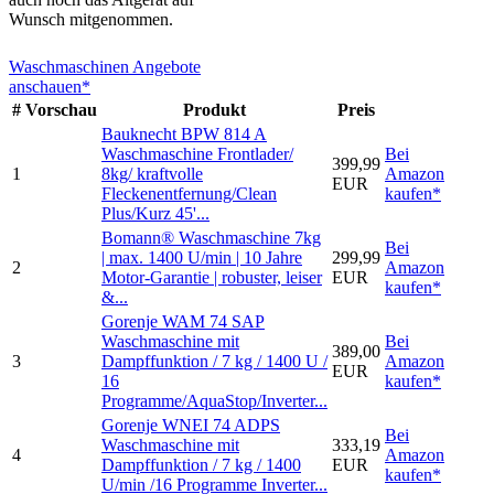
Wunsch mitgenommen.
Waschmaschinen Angebote
anschauen*
#
Vorschau
Produkt
Preis
Bauknecht BPW 814 A
Waschmaschine Frontlader/
Bei
399,99
1
8kg/ kraftvolle
Amazon
EUR
Fleckenentfernung/Clean
kaufen*
Plus/Kurz 45'...
Bomann® Waschmaschine 7kg
Bei
| max. 1400 U/min | 10 Jahre
299,99
2
Amazon
Motor-Garantie | robuster, leiser
EUR
kaufen*
&...
Gorenje WAM 74 SAP
Waschmaschine mit
Bei
389,00
3
Dampffunktion / 7 kg / 1400 U /
Amazon
EUR
16
kaufen*
Programme/AquaStop/Inverter...
Gorenje WNEI 74 ADPS
Bei
Waschmaschine mit
333,19
4
Amazon
Dampffunktion / 7 kg / 1400
EUR
kaufen*
U/min /16 Programme Inverter...