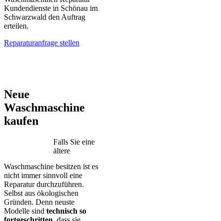
Kundendienste in Schönau im
Schwarzwald den Auftrag
erteilen.
Reparaturanfrage stellen
AEG – Bauknecht – BEKO – Bosch – Gorenje – LG – Miele –
Privileg – Siemens – Samsung – Haier
Neue
Waschmaschine
kaufen
Falls Sie eine
ältere
Waschmaschine besitzen ist es
nicht immer sinnvoll eine
Reparatur durchzuführen.
Selbst aus ökologischen
Gründen. Denn neuste
Modelle sind
technisch so
fortgeschritten
, dass sie