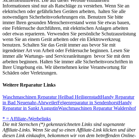
Sicherheitshinweis: Die auf dieser Website enthaltenen
Informationen sind nur als Ratschläge zu verstehen. Wenn Sie an
elektrischen oder gefährlichen Geräten arbeiten, halten Sie alle
notwendigen Sicherheitsvorkehrungen ein. Benutzen Sie bitte
immer Ihren gesunden Menschenverstand wenn Sie etwas bauen,
eine Fehlersuche durchführen, mit elektrischen Anlagen arbeiten
oder etwas reparieren. Verwenden Sie persönliche Schutzausrüstung
wenn Sie an einem Gerät arbeiten oder ein Elektrowerkzeug
benutzen. Schalten Sie das Gerät immer aus bevor Sie mit
irgendeiner Art von Arbeit oder Fehlersuche beginnen. Lesen Sie
immer alle Wartungs- und Serviceanleitungen bevor Sie mit dem
arbeiten beginnen. Halten Sie immer alle Sicherheitsvorschriften in
Ihrer Umgebung ein. Wir übernehmen keine Verantwortung für
Schäden oder Verletzungen.
Weitere Reparatur Links
Waschmaschinen Reparatur Heilbad Heiligenstadt
Handy Reparatur
in Bad Neuenahr-Ahrweiler
Felgenreparatur in Sendenhorst
Handy
Reparatur in Sankt Augustin
Waschmaschinen Reparatur Waldershof
* = Affiliate-/Werbelinks
Die mit Sternchen (*) gekennzeichneten Links sind sogenannte
Affiliate-Links. Wenn Sie auf so einen Affiliate-Link klicken und über
diesen Link einkaufen, bekommen wir von dem betreffenden Online-