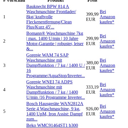
#
Vorschau
Produkt
Preis
Bauknecht BPW 814 A
Waschmaschine Frontlader/
Bei
399,99
1
8kg/ kraftvolle
Amazon
EUR
Fleckenentfernung/Clean
kaufen*
Plus/Kurz 45'...
Bomann® Waschmaschine 7kg
Bei
| max. 1400 U/min | 10 Jahre
299,99
2
Amazon
Motor-Garantie | robuster, leiser
EUR
kaufen*
&...
Gorenje WAM 74 SAP
Waschmaschine mit
Bei
389,00
3
Dampffunktion / 7 kg / 1400 U /
Amazon
EUR
16
kaufen*
Programme/AquaStop/Inverter...
Gorenje WNEI 74 ADPS
Bei
Waschmaschine mit
333,19
4
Amazon
Dampffunktion / 7 kg / 1400
EUR
kaufen*
U/min /16 Programme Inverter...
Bosch Hausgeräte WAN2812A
Bei
Serie 4 Waschmaschine, 9 kg,
926,00
5
Amazon
1400 UpM, Iron Assist: Dampf
EUR
kaufen*
zum...
Beko WMC91464ST1 b300