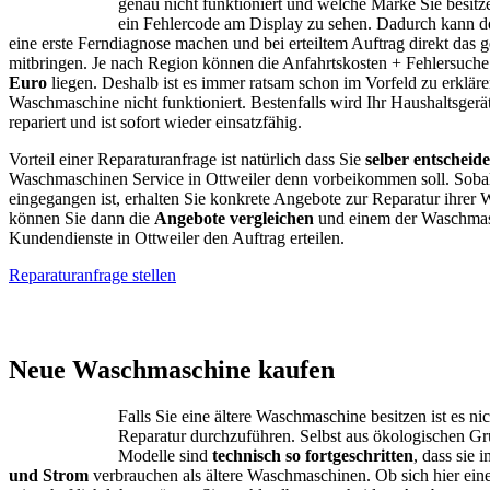
genau nicht funktioniert und welche Marke Sie besitze
ein Fehlercode am Display zu sehen. Dadurch kann d
eine erste Ferndiagnose machen und bei erteiltem Auftrag direkt das g
mitbringen. Je nach Region können die Anfahrtskosten + Fehlersuch
Euro
liegen. Deshalb ist es immer ratsam schon im Vorfeld zu erklär
Waschmaschine nicht funktioniert. Bestenfalls wird Ihr Haushaltsgerä
repariert und ist sofort wieder einsatzfähig.
Vorteil einer Reparaturanfrage ist natürlich dass Sie
selber entscheid
Waschmaschinen Service in Ottweiler denn vorbeikommen soll. Soba
eingegangen ist, erhalten Sie konkrete Angebote zur Reparatur ihrer
können Sie dann die
Angebote vergleichen
und einem der Waschmas
Kundendienste in Ottweiler den Auftrag erteilen.
Reparaturanfrage stellen
AEG – Bauknecht
Neue Waschmaschine kaufen
Falls Sie eine ältere Waschmaschine besitzen ist es ni
Reparatur durchzuführen. Selbst aus ökologischen G
Modelle sind
technisch so fortgeschritten
, dass sie
und Strom
verbrauchen als ältere Waschmaschinen. Ob sich hier ein