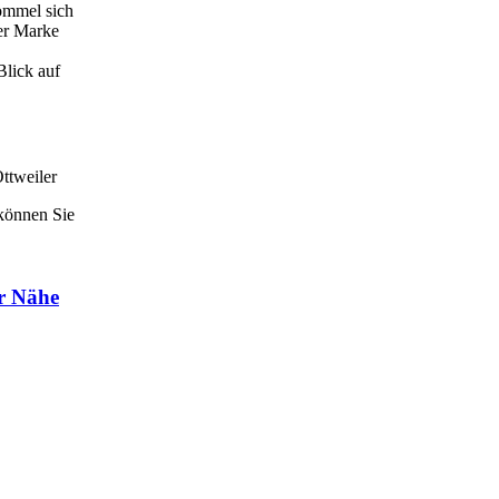
rommel sich
er Marke
Blick auf
ttweiler
 können Sie
er Nähe