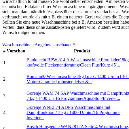
wirtschaftlich lohnt müssen Sie wohl selber entscheiden. Am besten ve
technischen Eckdaten Ihrer Waschmaschine mit gängigen neuen Was
stellt man dann nämlich fest, dass über die Jahre ein vielfaches an W
verbraucht wurde als mit z.B. einem neueren Gerät welches die Energi
Sollten Sie eine neue Waschmaschine bei z.B. Amazon bestellen haben
Vorteil, dass diese ohne Zusatzkosten geliefert wird. Zudem wird auc
Wunsch mitgenommen.
Waschmaschinen Angebote anschauen*
#
Vorschau
Produkt
Bauknecht BPW 814 A Waschmaschine Frontlader/ 8kg
1
kraftvolle Fleckenentfernung/Clean Plus/Kurz 45'...
Bomann® Waschmaschine 7kg | max. 1400 U/min | 10 
2
Motor-Garantie | robuster, leiser &...
Gorenje WAM 74 SAP Waschmaschine mit Dampffunkti
3
7 kg / 1400 U / 16 Programme/AquaStop/Inverter...
Gorenje WNEI 74 ADPS Waschmaschine mit
4
Dampffunktion / 7 kg / 1400 U/min /16 Programme
Inverter...
Bosch Hausgeräte WAN2812A Serie 4 Waschmaschine,