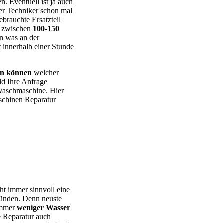
n. Eventuell ist ja auch
er Techniker schon mal
ebrauchte Ersatzteil
e zwischen
100-150
en was an der
t innerhalb einer Stunde
en können
welcher
ld Ihre Anfrage
 Waschmaschine. Hier
chinen Reparatur
 – BEKO – Bosch – Gorenje – LG – Miele – Privileg – Siemens –
cht immer sinnvoll eine
ründen. Denn neuste
 immer
weniger Wasser
e Reparatur auch