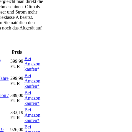
rgleicht man direkt die
chmaschinen. Oftmals
asser und Strom mehr
eklasse A besitzt.
 Sie natürlich den
h noch das Altgerät auf
Preis
Bei
/
399,99
Amazon
EUR
kaufen*
Bei
Jahre
299,99
Amazon
EUR
kaufen*
Bei
on /
389,00
Amazon
EUR
kaufen*
Bei
333,19
Amazon
EUR
kaufen*
Bei
 9
926,00