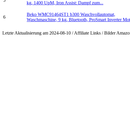
5
kg, 1400 UpM, Iron Assist: Dampf zum...
Beko WMC91464ST1 b300 Waschvollautomat,
6
Waschmaschine, 9 kg, Bluetooth, ProSmart Inverter Moto
Letzte Aktualisierung am 2024-08-10 / Affiliate Links / Bilder Ama