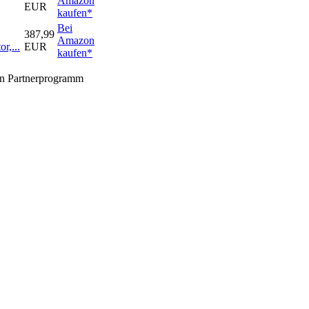
Amazon
EUR
kaufen*
Bei
387,99
Amazon
r,...
EUR
kaufen*
zon Partnerprogramm