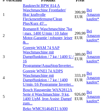
#
Vorschau
Produkt
Preis
Bauknecht BPW 814 A
Waschmaschine Frontlader/
Bei
399,99
1
8kg/ kraftvolle
Amazon
EUR
Fleckenentfernung/Clean
kaufen*
Plus/Kurz 45'...
Bomann® Waschmaschine 7kg
Bei
| max. 1400 U/min | 10 Jahre
299,99
2
Amazon
Motor-Garantie | robuster, leiser
EUR
kaufen*
&...
Gorenje WAM 74 SAP
Waschmaschine mit
Bei
389,00
3
Dampffunktion / 7 kg / 1400 U /
Amazon
EUR
16
kaufen*
Programme/AquaStop/Inverter...
Gorenje WNEI 74 ADPS
Bei
Waschmaschine mit
333,19
4
Amazon
Dampffunktion / 7 kg / 1400
EUR
kaufen*
U/min /16 Programme Inverter...
Bosch Hausgeräte WAN2812A
Bei
Serie 4 Waschmaschine, 9 kg,
926,00
5
Amazon
1400 UpM, Iron Assist: Dampf
EUR
kaufen*
zum...
Beko WMC91464ST1 b300