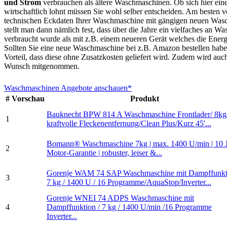
und Strom
verbrauchen als ältere Waschmaschinen. Ob sich hier ein
wirtschaftlich lohnt müssen Sie wohl selber entscheiden. Am besten ve
technischen Eckdaten Ihrer Waschmaschine mit gängigen neuen Was
stellt man dann nämlich fest, dass über die Jahre ein vielfaches an W
verbraucht wurde als mit z.B. einem neueren Gerät welches die Energi
Sollten Sie eine neue Waschmaschine bei z.B. Amazon bestellen haben
Vorteil, dass diese ohne Zusatzkosten geliefert wird. Zudem wird auc
Wunsch mitgenommen.
Waschmaschinen Angebote anschauen*
#
Vorschau
Produkt
Bauknecht BPW 814 A Waschmaschine Frontlader/ 8kg
1
kraftvolle Fleckenentfernung/Clean Plus/Kurz 45'...
Bomann® Waschmaschine 7kg | max. 1400 U/min | 10 
2
Motor-Garantie | robuster, leiser &...
Gorenje WAM 74 SAP Waschmaschine mit Dampffunkti
3
7 kg / 1400 U / 16 Programme/AquaStop/Inverter...
Gorenje WNEI 74 ADPS Waschmaschine mit
4
Dampffunktion / 7 kg / 1400 U/min /16 Programme
Inverter...