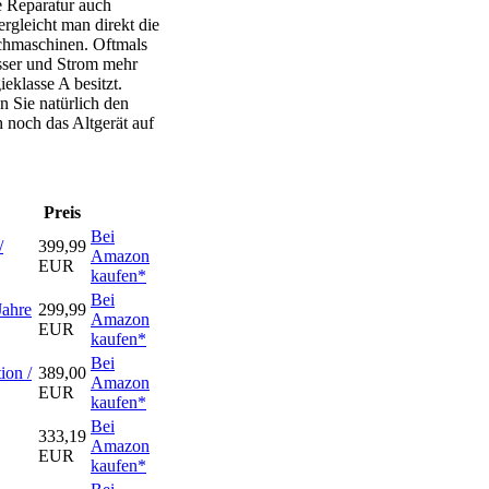
e Reparatur auch
rgleicht man direkt die
chmaschinen. Oftmals
asser und Strom mehr
eklasse A besitzt.
 Sie natürlich den
h noch das Altgerät auf
Preis
Bei
/
399,99
Amazon
EUR
kaufen*
Bei
Jahre
299,99
Amazon
EUR
kaufen*
Bei
on /
389,00
Amazon
EUR
kaufen*
Bei
333,19
Amazon
EUR
kaufen*