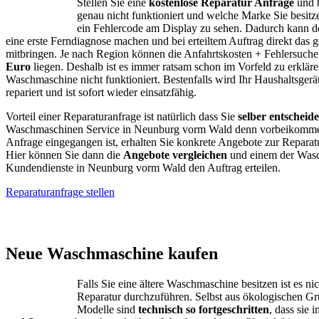
Stellen Sie eine
kostenlose Reparatur Anfrage
und b
genau nicht funktioniert und welche Marke Sie besitze
ein Fehlercode am Display zu sehen. Dadurch kann d
eine erste Ferndiagnose machen und bei erteiltem Auftrag direkt das g
mitbringen. Je nach Region können die Anfahrtskosten + Fehlersuch
Euro
liegen. Deshalb ist es immer ratsam schon im Vorfeld zu erklär
Waschmaschine nicht funktioniert. Bestenfalls wird Ihr Haushaltsgerä
repariert und ist sofort wieder einsatzfähig.
Vorteil einer Reparaturanfrage ist natürlich dass Sie
selber entscheid
Waschmaschinen Service in Neunburg vorm Wald denn vorbeikommen
Anfrage eingegangen ist, erhalten Sie konkrete Angebote zur Repara
Hier können Sie dann die
Angebote vergleichen
und einem der Was
Kundendienste in Neunburg vorm Wald den Auftrag erteilen.
Reparaturanfrage stellen
AEG – Bauknecht
Neue Waschmaschine kaufen
Falls Sie eine ältere Waschmaschine besitzen ist es ni
Reparatur durchzuführen. Selbst aus ökologischen G
Modelle sind
technisch so fortgeschritten
, dass sie