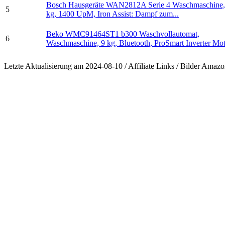
Bosch Hausgeräte WAN2812A Serie 4 Waschmaschine,
5
kg, 1400 UpM, Iron Assist: Dampf zum...
Beko WMC91464ST1 b300 Waschvollautomat,
6
Waschmaschine, 9 kg, Bluetooth, ProSmart Inverter Moto
Letzte Aktualisierung am 2024-08-10 / Affiliate Links / Bilder Ama