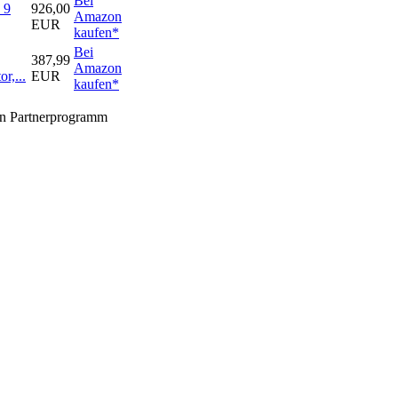
Bei
 9
926,00
Amazon
EUR
kaufen*
Bei
387,99
Amazon
r,...
EUR
kaufen*
zon Partnerprogramm