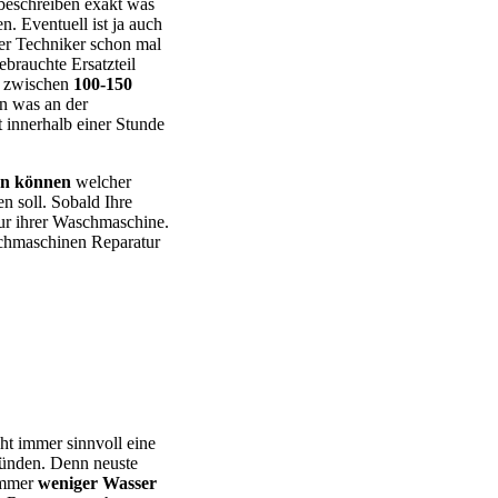
eschreiben exakt was
n. Eventuell ist ja auch
er Techniker schon mal
ebrauchte Ersatzteil
e zwischen
100-150
en was an der
t innerhalb einer Stunde
en können
welcher
 soll. Sobald Ihre
tur ihrer Waschmaschine.
chmaschinen Reparatur
 – BEKO – Bosch – Gorenje – LG – Miele – Privileg – Siemens –
cht immer sinnvoll eine
ründen. Denn neuste
 immer
weniger Wasser