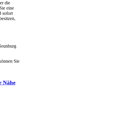
er die
Sie eine
 sofort
besitzen,
 Neunburg
 können Sie
er Nähe