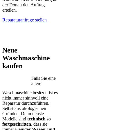
der Donau den Auftrag
erteilen.
Reparaturanfrage stellen
AEG – Bauknecht – BEKO – Bosch – Gorenje – LG – Miele –
Privileg – Siemens – Samsung – Haier
Neue
Waschmaschine
kaufen
Falls Sie eine
ältere
Waschmaschine besitzen ist es
nicht immer sinnvoll eine
Reparatur durchzuführen.
Selbst aus ökologischen
Gründen. Denn neuste
Modelle sind
technisch so
fortgeschritten
, dass sie
immer
weniger Wasser und