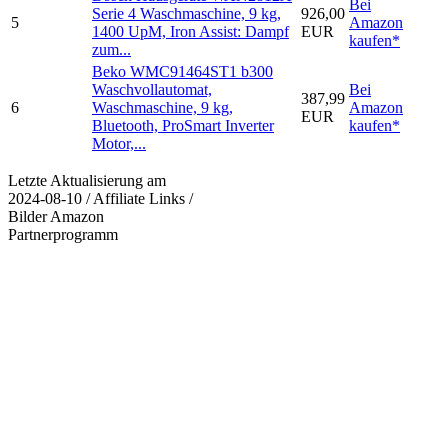
Bei
Serie 4 Waschmaschine, 9 kg,
926,00
5
Amazon
1400 UpM, Iron Assist: Dampf
EUR
kaufen*
zum...
Beko WMC91464ST1 b300
Waschvollautomat,
Bei
387,99
6
Waschmaschine, 9 kg,
Amazon
EUR
Bluetooth, ProSmart Inverter
kaufen*
Motor,...
Letzte Aktualisierung am
2024-08-10 / Affiliate Links /
Bilder Amazon
Partnerprogramm