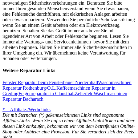
notwendigen Sicherheitsvorkehrungen ein. Benutzen Sie bitte
immer Ihren gesunden Menschenverstand wenn Sie etwas bauen,
eine Fehlersuche durchführen, mit elektrischen Anlagen arbeiten
oder etwas reparieren. Verwenden Sie persönliche Schutzausrüstung
wenn Sie an einem Gerät arbeiten oder ein Elektrowerkzeug
benutzen. Schalten Sie das Gerät immer aus bevor Sie mit
irgendeiner Art von Arbeit oder Fehlersuche beginnen. Lesen Sie
immer alle Wartungs- und Serviceanleitungen bevor Sie mit dem
arbeiten beginnen. Halten Sie immer alle Sicherheitsvorschriften in
Ihrer Umgebung ein. Wir übernehmen keine Verantwortung für
Schäden oder Verletzungen.
Weitere Reparatur Links
Fenster Reparatur beim Fensterbauer Niedernhall
Waschmaschinen
Reparatur Rothenburg/O.L.
Kaffeemaschinen Reparatur in
Greding
Felgenreparatur in Clausthal-Zellerfeld
Waschmaschinen
Reparatur Bacharach
* = Affiliate-/Werbelinks
Die mit Sternchen (*) gekennzeichneten Links sind sogenannte
Affiliate-Links. Wenn Sie auf so einen Affiliate-Link klicken und über
diesen Link einkaufen, bekommen wir von dem betreffenden Online-
Shop oder Anbieter eine Provision. Für Sie verändert sich der Preis
nicht.