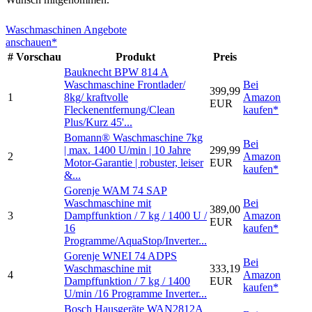
Waschmaschinen Angebote
anschauen*
#
Vorschau
Produkt
Preis
Bauknecht BPW 814 A
Waschmaschine Frontlader/
Bei
399,99
1
8kg/ kraftvolle
Amazon
EUR
Fleckenentfernung/Clean
kaufen*
Plus/Kurz 45'...
Bomann® Waschmaschine 7kg
Bei
| max. 1400 U/min | 10 Jahre
299,99
2
Amazon
Motor-Garantie | robuster, leiser
EUR
kaufen*
&...
Gorenje WAM 74 SAP
Waschmaschine mit
Bei
389,00
3
Dampffunktion / 7 kg / 1400 U /
Amazon
EUR
16
kaufen*
Programme/AquaStop/Inverter...
Gorenje WNEI 74 ADPS
Bei
Waschmaschine mit
333,19
4
Amazon
Dampffunktion / 7 kg / 1400
EUR
kaufen*
U/min /16 Programme Inverter...
Bosch Hausgeräte WAN2812A