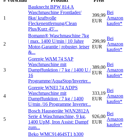
#
Vorschau
Produkt
Preis
Bauknecht BPW 814 A
Waschmaschine Frontlader/
Bei
399,99
1
8kg/ kraftvolle
Amazon
EUR
Fleckenentfernung/Clean
kaufen*
Plus/Kurz 45'...
Bomann® Waschmaschine 7kg
Bei
| max. 1400 U/min | 10 Jahre
299,99
2
Amazon
Motor-Garantie | robuster, leiser
EUR
kaufen*
&...
Gorenje WAM 74 SAP
Waschmaschine mit
Bei
389,00
3
Dampffunktion / 7 kg / 1400 U /
Amazon
EUR
16
kaufen*
Programme/AquaStop/Inverter...
Gorenje WNEI 74 ADPS
Bei
Waschmaschine mit
333,19
4
Amazon
Dampffunktion / 7 kg / 1400
EUR
kaufen*
U/min /16 Programme Inverter...
Bosch Hausgeräte WAN2812A
Bei
Serie 4 Waschmaschine, 9 kg,
926,00
5
Amazon
1400 UpM, Iron Assist: Dampf
EUR
kaufen*
zum...
Beko WMC91464ST1 b300