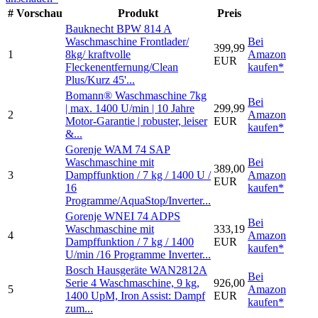
#
Vorschau
Produkt
Preis
Bauknecht BPW 814 A
Waschmaschine Frontlader/
Bei
399,99
1
8kg/ kraftvolle
Amazon
EUR
Fleckenentfernung/Clean
kaufen*
Plus/Kurz 45'...
Bomann® Waschmaschine 7kg
Bei
| max. 1400 U/min | 10 Jahre
299,99
2
Amazon
Motor-Garantie | robuster, leiser
EUR
kaufen*
&...
Gorenje WAM 74 SAP
Waschmaschine mit
Bei
389,00
3
Dampffunktion / 7 kg / 1400 U /
Amazon
EUR
16
kaufen*
Programme/AquaStop/Inverter...
Gorenje WNEI 74 ADPS
Bei
Waschmaschine mit
333,19
4
Amazon
Dampffunktion / 7 kg / 1400
EUR
kaufen*
U/min /16 Programme Inverter...
Bosch Hausgeräte WAN2812A
Bei
Serie 4 Waschmaschine, 9 kg,
926,00
5
Amazon
1400 UpM, Iron Assist: Dampf
EUR
kaufen*
zum...