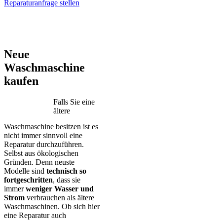
Reparaturanfrage stellen
AEG – Bauknecht – BEKO – Bosch – Gorenje – LG – Miele –
Privileg – Siemens – Samsung – Haier
Neue
Waschmaschine
kaufen
Falls Sie eine
ältere
Waschmaschine besitzen ist es
nicht immer sinnvoll eine
Reparatur durchzuführen.
Selbst aus ökologischen
Gründen. Denn neuste
Modelle sind
technisch so
fortgeschritten
, dass sie
immer
weniger Wasser und
Strom
verbrauchen als ältere
Waschmaschinen. Ob sich hier
eine Reparatur auch