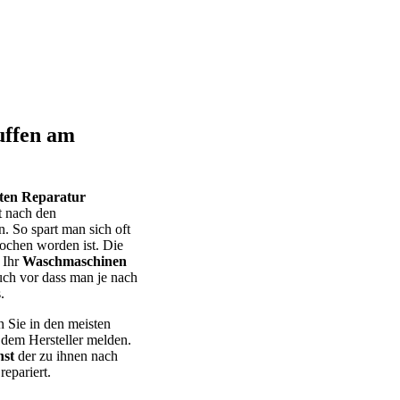
uffen am
eten Reparatur
t nach den
. So spart man sich oft
ochen worden ist. Die
 Ihr
Waschmaschinen
uch vor dass man je nach
.
n Sie in den meisten
 dem Hersteller melden.
st
der zu ihnen nach
epariert.