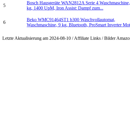
Bosch Hausgeräte WAN2812A Serie 4 Waschmaschine,
5
kg, 1400 UpM, Iron Assist: Dampf zum...
Beko WMC91464ST1 b300 Waschvollautomat,
6
Waschmaschine, 9 kg, Bluetooth, ProSmart Inverter Moto
Letzte Aktualisierung am 2024-08-10 / Affiliate Links / Bilder Ama