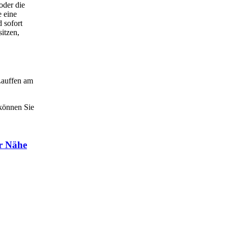
 oder die
 eine
 sofort
itzen,
Lauffen am
 können Sie
er Nähe