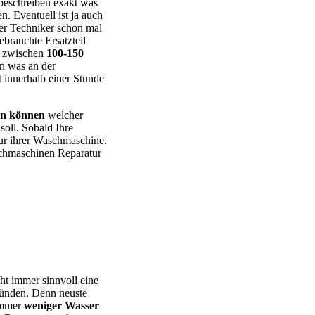
eschreiben exakt was
n. Eventuell ist ja auch
er Techniker schon mal
ebrauchte Ersatzteil
e zwischen
100-150
en was an der
t innerhalb einer Stunde
en können
welcher
oll. Sobald Ihre
tur ihrer Waschmaschine.
chmaschinen Reparatur
 – BEKO – Bosch – Gorenje – LG – Miele – Privileg – Siemens –
cht immer sinnvoll eine
ründen. Denn neuste
 immer
weniger Wasser