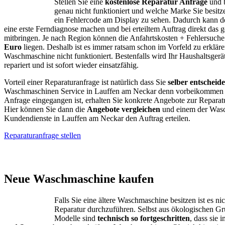
Stellen Sie eine
kostenlose Reparatur Anfrage
und b
genau nicht funktioniert und welche Marke Sie besitze
ein Fehlercode am Display zu sehen. Dadurch kann d
eine erste Ferndiagnose machen und bei erteiltem Auftrag direkt das g
mitbringen. Je nach Region können die Anfahrtskosten + Fehlersuch
Euro
liegen. Deshalb ist es immer ratsam schon im Vorfeld zu erklär
Waschmaschine nicht funktioniert. Bestenfalls wird Ihr Haushaltsgerä
repariert und ist sofort wieder einsatzfähig.
Vorteil einer Reparaturanfrage ist natürlich dass Sie
selber entscheid
Waschmaschinen Service in Lauffen am Neckar denn vorbeikommen s
Anfrage eingegangen ist, erhalten Sie konkrete Angebote zur Repara
Hier können Sie dann die
Angebote vergleichen
und einem der Was
Kundendienste in Lauffen am Neckar den Auftrag erteilen.
Reparaturanfrage stellen
AEG – Bauknecht
Neue Waschmaschine kaufen
Falls Sie eine ältere Waschmaschine besitzen ist es ni
Reparatur durchzuführen. Selbst aus ökologischen G
Modelle sind
technisch so fortgeschritten
, dass sie