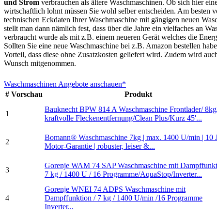
und Strom
verbrauchen als ältere Waschmaschinen. Ob sich hier ein
wirtschaftlich lohnt müssen Sie wohl selber entscheiden. Am besten ve
technischen Eckdaten Ihrer Waschmaschine mit gängigen neuen Was
stellt man dann nämlich fest, dass über die Jahre ein vielfaches an W
verbraucht wurde als mit z.B. einem neueren Gerät welches die Energi
Sollten Sie eine neue Waschmaschine bei z.B. Amazon bestellen haben
Vorteil, dass diese ohne Zusatzkosten geliefert wird. Zudem wird auc
Wunsch mitgenommen.
Waschmaschinen Angebote anschauen*
#
Vorschau
Produkt
Bauknecht BPW 814 A Waschmaschine Frontlader/ 8kg
1
kraftvolle Fleckenentfernung/Clean Plus/Kurz 45'...
Bomann® Waschmaschine 7kg | max. 1400 U/min | 10 
2
Motor-Garantie | robuster, leiser &...
Gorenje WAM 74 SAP Waschmaschine mit Dampffunkti
3
7 kg / 1400 U / 16 Programme/AquaStop/Inverter...
Gorenje WNEI 74 ADPS Waschmaschine mit
4
Dampffunktion / 7 kg / 1400 U/min /16 Programme
Inverter...