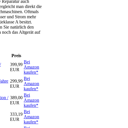
e Reparatur auch
rgleicht man direkt die
chmaschinen. Oftmals
asser und Strom mehr
eklasse A besitzt.
 Sie natürlich den
h noch das Altgerät auf
Preis
Bei
/
399,99
Amazon
EUR
kaufen*
Bei
Jahre
299,99
Amazon
EUR
kaufen*
Bei
on /
389,00
Amazon
EUR
kaufen*
Bei
333,19
Amazon
EUR
kaufen*