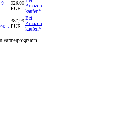
Bei
 9
926,00
Amazon
EUR
kaufen*
Bei
387,99
Amazon
r,...
EUR
kaufen*
zon Partnerprogramm