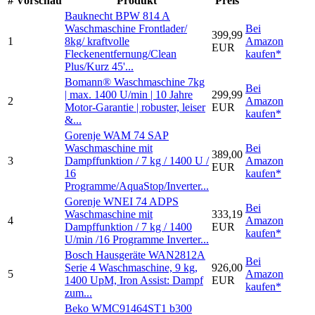
#
Vorschau
Produkt
Preis
Bauknecht BPW 814 A
Waschmaschine Frontlader/
Bei
399,99
1
8kg/ kraftvolle
Amazon
EUR
Fleckenentfernung/Clean
kaufen*
Plus/Kurz 45'...
Bomann® Waschmaschine 7kg
Bei
| max. 1400 U/min | 10 Jahre
299,99
2
Amazon
Motor-Garantie | robuster, leiser
EUR
kaufen*
&...
Gorenje WAM 74 SAP
Waschmaschine mit
Bei
389,00
3
Dampffunktion / 7 kg / 1400 U /
Amazon
EUR
16
kaufen*
Programme/AquaStop/Inverter...
Gorenje WNEI 74 ADPS
Bei
Waschmaschine mit
333,19
4
Amazon
Dampffunktion / 7 kg / 1400
EUR
kaufen*
U/min /16 Programme Inverter...
Bosch Hausgeräte WAN2812A
Bei
Serie 4 Waschmaschine, 9 kg,
926,00
5
Amazon
1400 UpM, Iron Assist: Dampf
EUR
kaufen*
zum...
Beko WMC91464ST1 b300