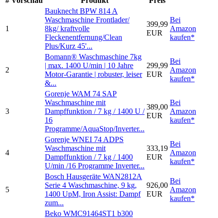
#
Vorschau
Produkt
Preis
Bauknecht BPW 814 A
Waschmaschine Frontlader/
Bei
399,99
1
8kg/ kraftvolle
Amazon
EUR
Fleckenentfernung/Clean
kaufen*
Plus/Kurz 45'...
Bomann® Waschmaschine 7kg
Bei
| max. 1400 U/min | 10 Jahre
299,99
2
Amazon
Motor-Garantie | robuster, leiser
EUR
kaufen*
&...
Gorenje WAM 74 SAP
Waschmaschine mit
Bei
389,00
3
Dampffunktion / 7 kg / 1400 U /
Amazon
EUR
16
kaufen*
Programme/AquaStop/Inverter...
Gorenje WNEI 74 ADPS
Bei
Waschmaschine mit
333,19
4
Amazon
Dampffunktion / 7 kg / 1400
EUR
kaufen*
U/min /16 Programme Inverter...
Bosch Hausgeräte WAN2812A
Bei
Serie 4 Waschmaschine, 9 kg,
926,00
5
Amazon
1400 UpM, Iron Assist: Dampf
EUR
kaufen*
zum...
Beko WMC91464ST1 b300