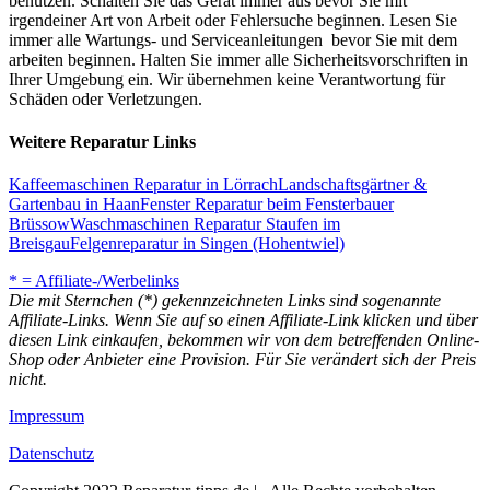
benutzen. Schalten Sie das Gerät immer aus bevor Sie mit
irgendeiner Art von Arbeit oder Fehlersuche beginnen. Lesen Sie
immer alle Wartungs- und Serviceanleitungen bevor Sie mit dem
arbeiten beginnen. Halten Sie immer alle Sicherheitsvorschriften in
Ihrer Umgebung ein. Wir übernehmen keine Verantwortung für
Schäden oder Verletzungen.
Weitere Reparatur Links
Kaffeemaschinen Reparatur in Lörrach
Landschaftsgärtner &
Gartenbau in Haan
Fenster Reparatur beim Fensterbauer
Brüssow
Waschmaschinen Reparatur Staufen im
Breisgau
Felgenreparatur in Singen (Hohentwiel)
* = Affiliate-/Werbelinks
Die mit Sternchen (*) gekennzeichneten Links sind sogenannte
Affiliate-Links. Wenn Sie auf so einen Affiliate-Link klicken und über
diesen Link einkaufen, bekommen wir von dem betreffenden Online-
Shop oder Anbieter eine Provision. Für Sie verändert sich der Preis
nicht.
Impressum
Datenschutz