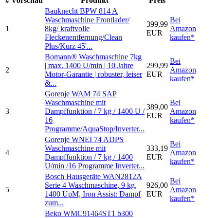
#
Vorschau
Produkt
Preis
Bauknecht BPW 814 A
Waschmaschine Frontlader/
Bei
399,99
1
8kg/ kraftvolle
Amazon
EUR
Fleckenentfernung/Clean
kaufen*
Plus/Kurz 45'...
Bomann® Waschmaschine 7kg
Bei
| max. 1400 U/min | 10 Jahre
299,99
2
Amazon
Motor-Garantie | robuster, leiser
EUR
kaufen*
&...
Gorenje WAM 74 SAP
Waschmaschine mit
Bei
389,00
3
Dampffunktion / 7 kg / 1400 U /
Amazon
EUR
16
kaufen*
Programme/AquaStop/Inverter...
Gorenje WNEI 74 ADPS
Bei
Waschmaschine mit
333,19
4
Amazon
Dampffunktion / 7 kg / 1400
EUR
kaufen*
U/min /16 Programme Inverter...
Bosch Hausgeräte WAN2812A
Bei
Serie 4 Waschmaschine, 9 kg,
926,00
5
Amazon
1400 UpM, Iron Assist: Dampf
EUR
kaufen*
zum...
Beko WMC91464ST1 b300