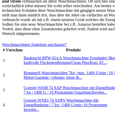
und Strom
verbrauchen als ältere Waschmaschinen. Ob sich hier ein
wirtschaftlich lohnt müssen Sie wohl selber entscheiden. Am besten ve
technischen Eckdaten Ihrer Waschmaschine mit gängigen neuen Was
stellt man dann nämlich fest, dass über die Jahre ein vielfaches an W
verbraucht wurde als mit z.B. einem neueren Gerät welches die Energi
Sollten Sie eine neue Waschmaschine bei z.B. Amazon bestellen haben
Vorteil, dass diese ohne Zusatzkosten geliefert wird. Zudem wird auc
Wunsch mitgenommen.
Waschmaschinen Angebote anschauen*
#
Vorschau
Produkt
Bauknecht BPW 814 A Waschmaschine Frontlader/ 8kg
1
kraftvolle Fleckenentfernung/Clean Plus/Kurz 45'...
Bomann® Waschmaschine 7kg | max. 1400 U/min | 10 
2
Motor-Garantie | robuster, leiser &...
Gorenje WAM 74 SAP Waschmaschine mit Dampffunkti
3
7 kg / 1400 U / 16 Programme/AquaStop/Inverter...
Gorenje WNEI 74 ADPS Waschmaschine mit
4
Dampffunktion / 7 kg / 1400 U/min /16 Programme
Inverter...