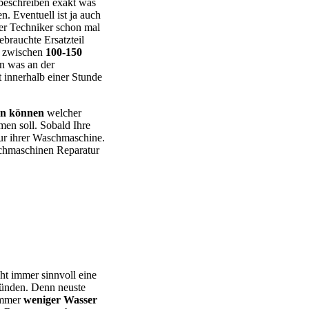
eschreiben exakt was
n. Eventuell ist ja auch
er Techniker schon mal
ebrauchte Ersatzteil
e zwischen
100-150
en was an der
t innerhalb einer Stunde
en können
welcher
en soll. Sobald Ihre
tur ihrer Waschmaschine.
chmaschinen Reparatur
 – BEKO – Bosch – Gorenje – LG – Miele – Privileg – Siemens –
cht immer sinnvoll eine
ründen. Denn neuste
 immer
weniger Wasser