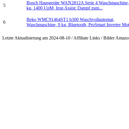
Bosch Hausgeräte WAN2812A Serie 4 Waschmaschine,
5
kg, 1400 UpM, Iron Assist: Dampf zum...
Beko WMC91464ST1 b300 Waschvollautomat,
6
Waschmaschine, 9 kg, Bluetooth, ProSmart Inverter Moto
Letzte Aktualisierung am 2024-08-10 / Affiliate Links / Bilder Ama