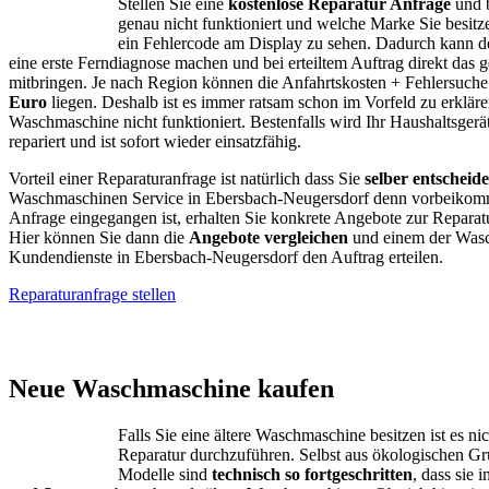
Stellen Sie eine
kostenlose Reparatur Anfrage
und b
genau nicht funktioniert und welche Marke Sie besitze
ein Fehlercode am Display zu sehen. Dadurch kann d
eine erste Ferndiagnose machen und bei erteiltem Auftrag direkt das g
mitbringen. Je nach Region können die Anfahrtskosten + Fehlersuch
Euro
liegen. Deshalb ist es immer ratsam schon im Vorfeld zu erklär
Waschmaschine nicht funktioniert. Bestenfalls wird Ihr Haushaltsgerä
repariert und ist sofort wieder einsatzfähig.
Vorteil einer Reparaturanfrage ist natürlich dass Sie
selber entscheid
Waschmaschinen Service in Ebersbach-Neugersdorf denn vorbeikomm
Anfrage eingegangen ist, erhalten Sie konkrete Angebote zur Repara
Hier können Sie dann die
Angebote vergleichen
und einem der Was
Kundendienste in Ebersbach-Neugersdorf den Auftrag erteilen.
Reparaturanfrage stellen
AEG – Bauknecht
Neue Waschmaschine kaufen
Falls Sie eine ältere Waschmaschine besitzen ist es ni
Reparatur durchzuführen. Selbst aus ökologischen G
Modelle sind
technisch so fortgeschritten
, dass sie