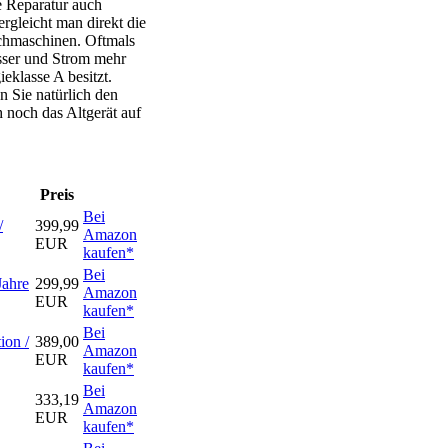
e Reparatur auch
rgleicht man direkt die
chmaschinen. Oftmals
asser und Strom mehr
eklasse A besitzt.
 Sie natürlich den
h noch das Altgerät auf
Preis
Bei
/
399,99
Amazon
EUR
kaufen*
Bei
Jahre
299,99
Amazon
EUR
kaufen*
Bei
on /
389,00
Amazon
EUR
kaufen*
Bei
333,19
Amazon
EUR
kaufen*