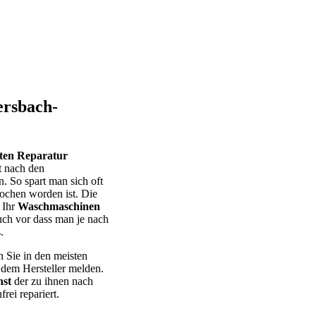
ersbach-
eten Reparatur
t nach den
. So spart man sich oft
ochen worden ist. Die
 Ihr
Waschmaschinen
uch vor dass man je nach
.
n Sie in den meisten
 dem Hersteller melden.
st
der zu ihnen nach
ei repariert.