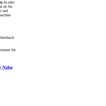
en
ist oder
l ob Sie
en und
aschine
Ebersbach-
 können Sie
er Nähe