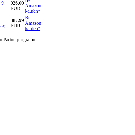
Bei
 9
926,00
Amazon
EUR
kaufen*
Bei
387,99
Amazon
r,...
EUR
kaufen*
zon Partnerprogramm