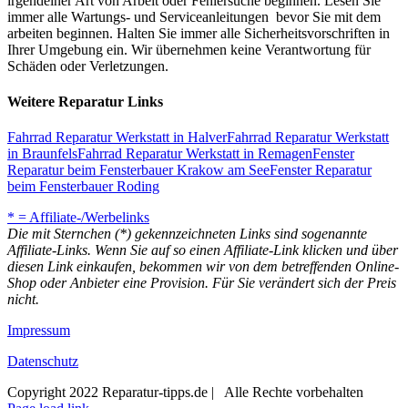
irgendeiner Art von Arbeit oder Fehlersuche beginnen. Lesen Sie
immer alle Wartungs- und Serviceanleitungen bevor Sie mit dem
arbeiten beginnen. Halten Sie immer alle Sicherheitsvorschriften in
Ihrer Umgebung ein. Wir übernehmen keine Verantwortung für
Schäden oder Verletzungen.
Weitere Reparatur Links
Fahrrad Reparatur Werkstatt in Halver
Fahrrad Reparatur Werkstatt
in Braunfels
Fahrrad Reparatur Werkstatt in Remagen
Fenster
Reparatur beim Fensterbauer Krakow am See
Fenster Reparatur
beim Fensterbauer Roding
* = Affiliate-/Werbelinks
Die mit Sternchen (*) gekennzeichneten Links sind sogenannte
Affiliate-Links. Wenn Sie auf so einen Affiliate-Link klicken und über
diesen Link einkaufen, bekommen wir von dem betreffenden Online-
Shop oder Anbieter eine Provision. Für Sie verändert sich der Preis
nicht.
Impressum
Datenschutz
Copyright 2022 Reparatur-tipps.de | Alle Rechte vorbehalten