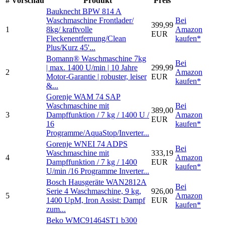
#
Vorschau
Produkt
Preis
Bauknecht BPW 814 A
Waschmaschine Frontlader/
Bei
399,99
1
8kg/ kraftvolle
Amazon
EUR
Fleckenentfernung/Clean
kaufen*
Plus/Kurz 45'...
Bomann® Waschmaschine 7kg
Bei
| max. 1400 U/min | 10 Jahre
299,99
2
Amazon
Motor-Garantie | robuster, leiser
EUR
kaufen*
&...
Gorenje WAM 74 SAP
Waschmaschine mit
Bei
389,00
3
Dampffunktion / 7 kg / 1400 U /
Amazon
EUR
16
kaufen*
Programme/AquaStop/Inverter...
Gorenje WNEI 74 ADPS
Bei
Waschmaschine mit
333,19
4
Amazon
Dampffunktion / 7 kg / 1400
EUR
kaufen*
U/min /16 Programme Inverter...
Bosch Hausgeräte WAN2812A
Bei
Serie 4 Waschmaschine, 9 kg,
926,00
5
Amazon
1400 UpM, Iron Assist: Dampf
EUR
kaufen*
zum...
Beko WMC91464ST1 b300