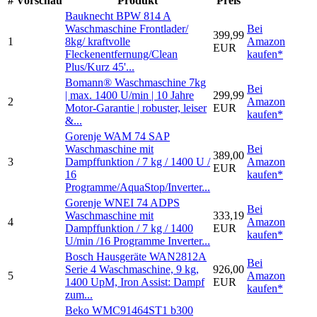
#
Vorschau
Produkt
Preis
Bauknecht BPW 814 A
Waschmaschine Frontlader/
Bei
399,99
1
8kg/ kraftvolle
Amazon
EUR
Fleckenentfernung/Clean
kaufen*
Plus/Kurz 45'...
Bomann® Waschmaschine 7kg
Bei
| max. 1400 U/min | 10 Jahre
299,99
2
Amazon
Motor-Garantie | robuster, leiser
EUR
kaufen*
&...
Gorenje WAM 74 SAP
Waschmaschine mit
Bei
389,00
3
Dampffunktion / 7 kg / 1400 U /
Amazon
EUR
16
kaufen*
Programme/AquaStop/Inverter...
Gorenje WNEI 74 ADPS
Bei
Waschmaschine mit
333,19
4
Amazon
Dampffunktion / 7 kg / 1400
EUR
kaufen*
U/min /16 Programme Inverter...
Bosch Hausgeräte WAN2812A
Bei
Serie 4 Waschmaschine, 9 kg,
926,00
5
Amazon
1400 UpM, Iron Assist: Dampf
EUR
kaufen*
zum...
Beko WMC91464ST1 b300