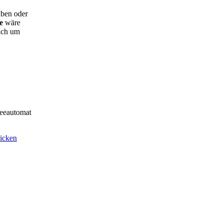
aben oder
e
wäre
ich um
feeautomat
hicken