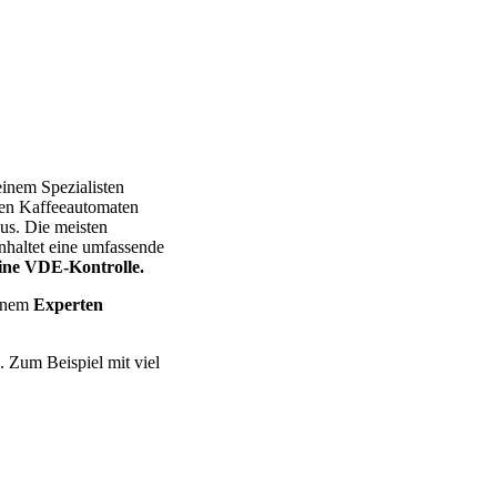
 Miele – Bosch – Delonghi – Siemens – Melitta – Krups – AEG – P
einem Spezialisten
chen Kaffeeautomaten
aus. Die meisten
nhaltet eine umfassende
eine VDE-Kontrolle.
einem
Experten
. Zum Beispiel mit viel