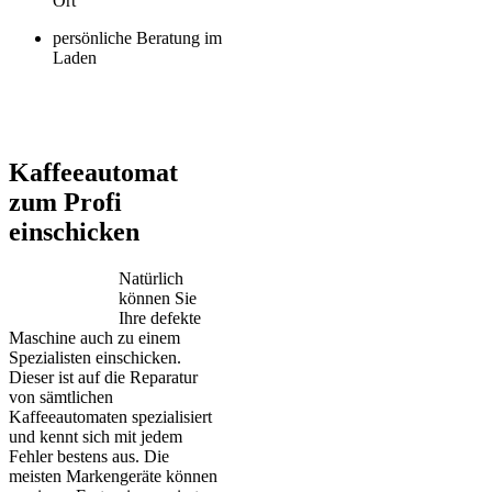
Ort
persönliche Beratung im
Laden
Jura – Saeco – Miele – Bosch – Delonghi – Siemens – Melitta –
Krups – AEG – Philips – Spidem
Kaffeeautomat
zum Profi
einschicken
Natürlich
können Sie
Ihre defekte
Maschine auch zu einem
Spezialisten einschicken.
Dieser ist auf die Reparatur
von sämtlichen
Kaffeeautomaten spezialisiert
und kennt sich mit jedem
Fehler bestens aus. Die
meisten Markengeräte können