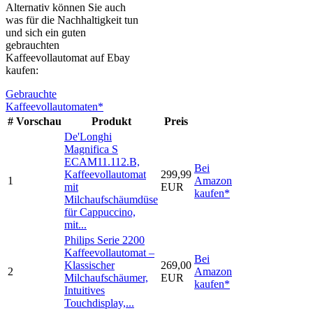
Alternativ können Sie auch
was für die Nachhaltigkeit tun
und sich ein guten
gebrauchten
Kaffeevollautomat auf Ebay
kaufen:
Gebrauchte
Kaffeevollautomaten*
#
Vorschau
Produkt
Preis
De'Longhi
Magnifica S
ECAM11.112.B,
Bei
Kaffeevollautomat
299,99
1
Amazon
mit
EUR
kaufen*
Milchaufschäumdüse
für Cappuccino,
mit...
Philips Serie 2200
Kaffeevollautomat –
Bei
Klassischer
269,00
2
Amazon
Milchaufschäumer,
EUR
kaufen*
Intuitives
Touchdisplay,...