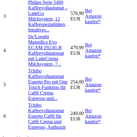
Philips Serie 5400
Kaffeevollautomat –
Bei
LatteGo
579,99
3
Amazon
Milchsystem, 12
EUR
kaufen*
Kaffeespezialitäten,
Intuitives...
De'Longhi
Magnifica Evo
Bei
ECAM 292.81.B
479,99
4
Amazon
Kaffeevollautomat
EUR
kaufen*
mit LatteCrema
Milchsystem, 7...
Tchibo
Kaffeevollautomat
Bei
Esperto Pro mit One
254,00
5
Amazon
Touch Funktion für
EUR
kaufen*
Caffè Crema,
Espresso und...
Tchibo
Kaffeevollautomat
Bei
249,00
6
Esperto Caffè für
Amazon
EUR
Caffè Crema und
kaufen*
Espresso, Anthrazit