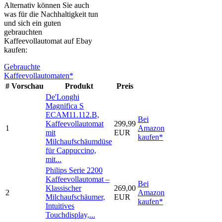
Alternativ können Sie auch
was für die Nachhaltigkeit tun
und sich ein guten
gebrauchten
Kaffeevollautomat auf Ebay
kaufen:
Gebrauchte
Kaffeevollautomaten*
#
Vorschau
Produkt
Preis
De'Longhi
Magnifica S
ECAM11.112.B,
Bei
Kaffeevollautomat
299,99
1
Amazon
mit
EUR
kaufen*
Milchaufschäumdüse
für Cappuccino,
mit...
Philips Serie 2200
Kaffeevollautomat –
Bei
Klassischer
269,00
2
Amazon
Milchaufschäumer,
EUR
kaufen*
Intuitives
Touchdisplay,...