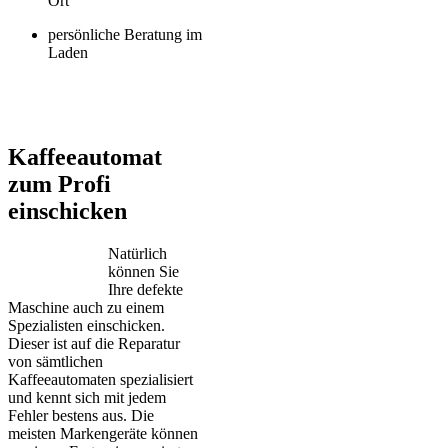
Ort
persönliche Beratung im
Laden
Jura – Saeco – Miele – Bosch – Delonghi – Siemens – Melitta –
Krups – AEG – Philips – Spidem
Kaffeeautomat
zum Profi
einschicken
Natürlich
können Sie
Ihre defekte
Maschine auch zu einem
Spezialisten einschicken.
Dieser ist auf die Reparatur
von sämtlichen
Kaffeeautomaten spezialisiert
und kennt sich mit jedem
Fehler bestens aus. Die
meisten Markengeräte können