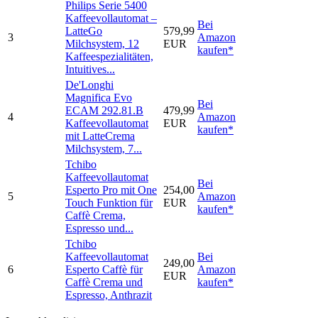
Philips Serie 5400
Kaffeevollautomat –
Bei
LatteGo
579,99
3
Amazon
Milchsystem, 12
EUR
kaufen*
Kaffeespezialitäten,
Intuitives...
De'Longhi
Magnifica Evo
Bei
ECAM 292.81.B
479,99
4
Amazon
Kaffeevollautomat
EUR
kaufen*
mit LatteCrema
Milchsystem, 7...
Tchibo
Kaffeevollautomat
Bei
Esperto Pro mit One
254,00
5
Amazon
Touch Funktion für
EUR
kaufen*
Caffè Crema,
Espresso und...
Tchibo
Kaffeevollautomat
Bei
249,00
6
Esperto Caffè für
Amazon
EUR
Caffè Crema und
kaufen*
Espresso, Anthrazit