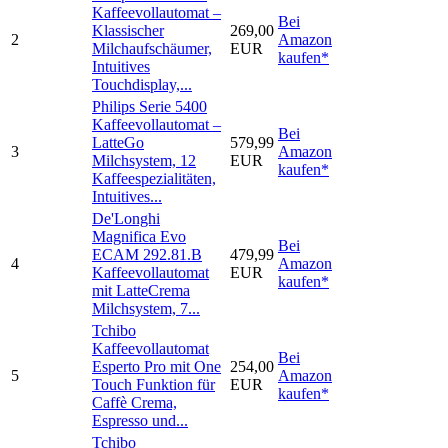
Kaffeevollautomat –
Bei
Klassischer
269,00
2
Amazon
Milchaufschäumer,
EUR
kaufen*
Intuitives
Touchdisplay,...
Philips Serie 5400
Kaffeevollautomat –
Bei
LatteGo
579,99
3
Amazon
Milchsystem, 12
EUR
kaufen*
Kaffeespezialitäten,
Intuitives...
De'Longhi
Magnifica Evo
Bei
ECAM 292.81.B
479,99
4
Amazon
Kaffeevollautomat
EUR
kaufen*
mit LatteCrema
Milchsystem, 7...
Tchibo
Kaffeevollautomat
Bei
Esperto Pro mit One
254,00
5
Amazon
Touch Funktion für
EUR
kaufen*
Caffè Crema,
Espresso und...
Tchibo