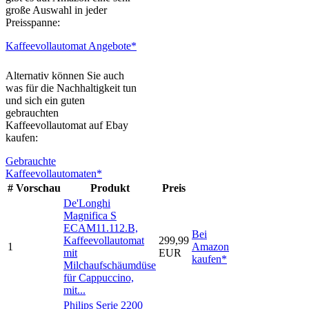
große Auswahl in jeder
Preisspanne:
Kaffeevollautomat Angebote*
Alternativ können Sie auch
was für die Nachhaltigkeit tun
und sich ein guten
gebrauchten
Kaffeevollautomat auf Ebay
kaufen:
Gebrauchte
Kaffeevollautomaten*
#
Vorschau
Produkt
Preis
De'Longhi
Magnifica S
ECAM11.112.B,
Bei
Kaffeevollautomat
299,99
1
Amazon
mit
EUR
kaufen*
Milchaufschäumdüse
für Cappuccino,
mit...
Philips Serie 2200