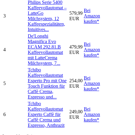
Philips Serie 5400
Kaffeevollautomat –
Bei
LatteGo
579,99
3
Amazon
Milchsystem, 12
EUR
kaufen*
Kaffeespezialitäten,
Intuitives...
De'Longhi
Magnifica Evo
Bei
ECAM 292.81.B
479,99
4
Amazon
Kaffeevollautomat
EUR
kaufen*
mit LatteCrema
Milchsystem, 7...
Tchibo
Kaffeevollautomat
Bei
Esperto Pro mit One
254,00
5
Amazon
Touch Funktion für
EUR
kaufen*
Caffè Crema,
Espresso und...
Tchibo
Kaffeevollautomat
Bei
249,00
6
Esperto Caffè für
Amazon
EUR
Caffè Crema und
kaufen*
Espresso, Anthrazit