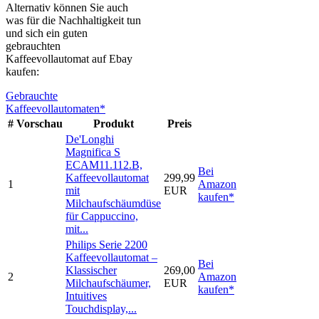
Alternativ können Sie auch
was für die Nachhaltigkeit tun
und sich ein guten
gebrauchten
Kaffeevollautomat auf Ebay
kaufen:
Gebrauchte
Kaffeevollautomaten*
#
Vorschau
Produkt
Preis
De'Longhi
Magnifica S
ECAM11.112.B,
Bei
Kaffeevollautomat
299,99
1
Amazon
mit
EUR
kaufen*
Milchaufschäumdüse
für Cappuccino,
mit...
Philips Serie 2200
Kaffeevollautomat –
Bei
Klassischer
269,00
2
Amazon
Milchaufschäumer,
EUR
kaufen*
Intuitives
Touchdisplay,...