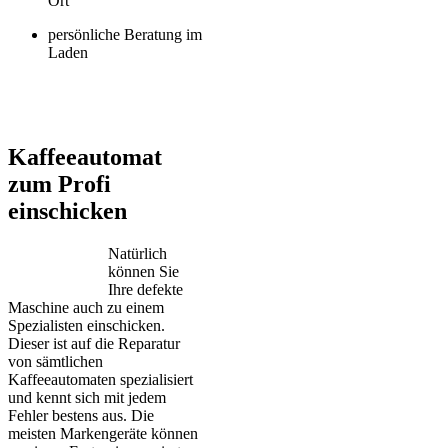
Ort
persönliche Beratung im
Laden
Jura – Saeco – Miele – Bosch – Delonghi – Siemens – Melitta –
Krups – AEG – Philips – Spidem
Kaffeeautomat
zum Profi
einschicken
Natürlich
können Sie
Ihre defekte
Maschine auch zu einem
Spezialisten einschicken.
Dieser ist auf die Reparatur
von sämtlichen
Kaffeeautomaten spezialisiert
und kennt sich mit jedem
Fehler bestens aus. Die
meisten Markengeräte können