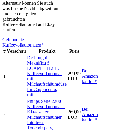
Alternativ können Sie auch
was für die Nachhaltigkeit tun
und sich ein guten
gebrauchten
Kaffeevollautomat auf Ebay
kaufen:
Gebrauchte
Kaffeevollautomaten*
#
Vorschau
Produkt
Preis
De'Longhi
Magnifica S
ECAM11.112.B,
Bei
Kaffeevollautomat
299,99
1
Amazon
mit
EUR
kaufen*
Milchaufschäumdüse
für Cappuccino,
mit...
Philips Serie 2200
Kaffeevollautomat –
Bei
Klassischer
269,00
2
Amazon
Milchaufschäumer,
EUR
kaufen*
Intuitives
Touchdisplay,...