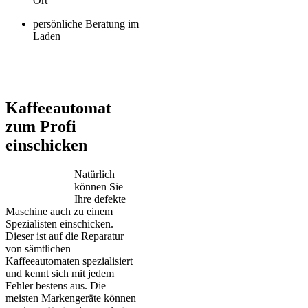
Ort
persönliche Beratung im
Laden
Jura – Saeco – Miele – Bosch – Delonghi – Siemens – Melitta –
Krups – AEG – Philips – Spidem
Kaffeeautomat
zum Profi
einschicken
Natürlich
können Sie
Ihre defekte
Maschine auch zu einem
Spezialisten einschicken.
Dieser ist auf die Reparatur
von sämtlichen
Kaffeeautomaten spezialisiert
und kennt sich mit jedem
Fehler bestens aus. Die
meisten Markengeräte können