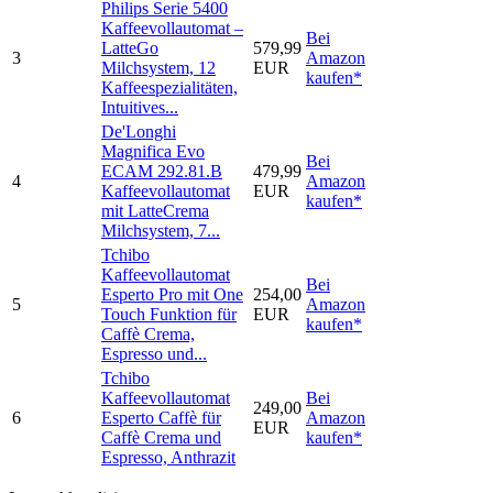
Philips Serie 5400
Kaffeevollautomat –
Bei
LatteGo
579,99
3
Amazon
Milchsystem, 12
EUR
kaufen*
Kaffeespezialitäten,
Intuitives...
De'Longhi
Magnifica Evo
Bei
ECAM 292.81.B
479,99
4
Amazon
Kaffeevollautomat
EUR
kaufen*
mit LatteCrema
Milchsystem, 7...
Tchibo
Kaffeevollautomat
Bei
Esperto Pro mit One
254,00
5
Amazon
Touch Funktion für
EUR
kaufen*
Caffè Crema,
Espresso und...
Tchibo
Kaffeevollautomat
Bei
249,00
6
Esperto Caffè für
Amazon
EUR
Caffè Crema und
kaufen*
Espresso, Anthrazit