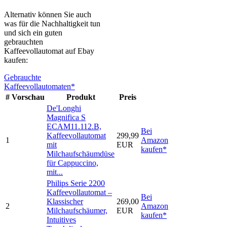
Alternativ können Sie auch
was für die Nachhaltigkeit tun
und sich ein guten
gebrauchten
Kaffeevollautomat auf Ebay
kaufen:
Gebrauchte
Kaffeevollautomaten*
#
Vorschau
Produkt
Preis
De'Longhi
Magnifica S
ECAM11.112.B,
Bei
Kaffeevollautomat
299,99
1
Amazon
mit
EUR
kaufen*
Milchaufschäumdüse
für Cappuccino,
mit...
Philips Serie 2200
Kaffeevollautomat –
Bei
Klassischer
269,00
2
Amazon
Milchaufschäumer,
EUR
kaufen*
Intuitives