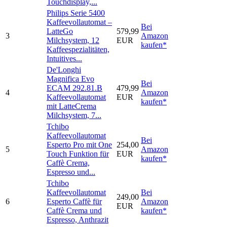
Touchdisplay,...
Philips Serie 5400
Kaffeevollautomat –
Bei
LatteGo
579,99
3
Amazon
Milchsystem, 12
EUR
kaufen*
Kaffeespezialitäten,
Intuitives...
De'Longhi
Magnifica Evo
Bei
ECAM 292.81.B
479,99
4
Amazon
Kaffeevollautomat
EUR
kaufen*
mit LatteCrema
Milchsystem, 7...
Tchibo
Kaffeevollautomat
Bei
Esperto Pro mit One
254,00
5
Amazon
Touch Funktion für
EUR
kaufen*
Caffè Crema,
Espresso und...
Tchibo
Kaffeevollautomat
Bei
249,00
6
Esperto Caffè für
Amazon
EUR
Caffè Crema und
kaufen*
Espresso, Anthrazit