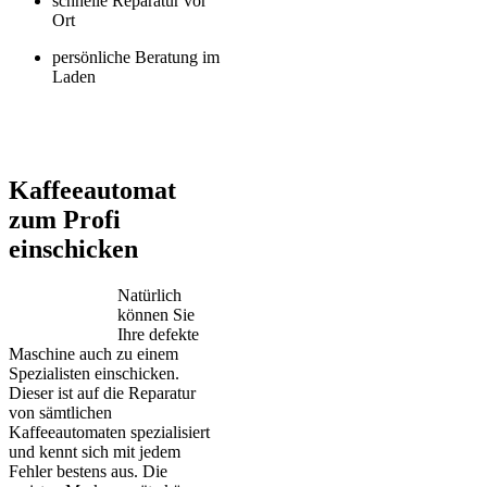
schnelle Reparatur vor
Ort
persönliche Beratung im
Laden
Jura – Saeco – Miele – Bosch – Delonghi – Siemens – Melitta –
Krups – AEG – Philips – Spidem
Kaffeeautomat
zum Profi
einschicken
Natürlich
können Sie
Ihre defekte
Maschine auch zu einem
Spezialisten einschicken.
Dieser ist auf die Reparatur
von sämtlichen
Kaffeeautomaten spezialisiert
und kennt sich mit jedem
Fehler bestens aus. Die