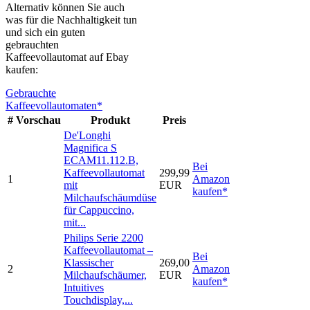
Alternativ können Sie auch
was für die Nachhaltigkeit tun
und sich ein guten
gebrauchten
Kaffeevollautomat auf Ebay
kaufen:
Gebrauchte
Kaffeevollautomaten*
#
Vorschau
Produkt
Preis
De'Longhi
Magnifica S
ECAM11.112.B,
Bei
Kaffeevollautomat
299,99
1
Amazon
mit
EUR
kaufen*
Milchaufschäumdüse
für Cappuccino,
mit...
Philips Serie 2200
Kaffeevollautomat –
Bei
Klassischer
269,00
2
Amazon
Milchaufschäumer,
EUR
kaufen*
Intuitives
Touchdisplay,...