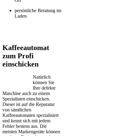
Ort
persönliche Beratung im
Laden
Jura – Saeco – Miele – Bosch – Delonghi – Siemens – Melitta –
Krups – AEG – Philips – Spidem
Kaffeeautomat
zum Profi
einschicken
Natürlich
können Sie
Ihre defekte
Maschine auch zu einem
Spezialisten einschicken.
Dieser ist auf die Reparatur
von sämtlichen
Kaffeeautomaten spezialisiert
und kennt sich mit jedem
Fehler bestens aus. Die
meisten Markengeräte können