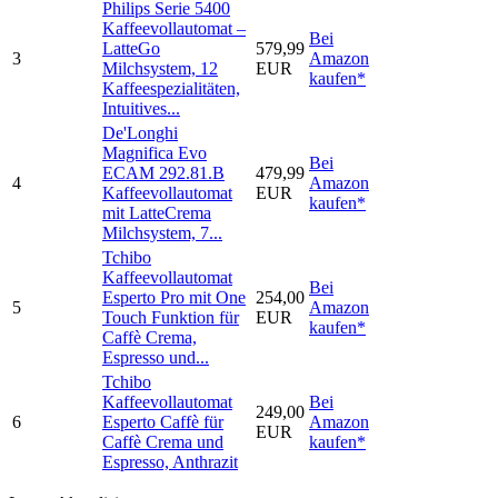
Philips Serie 5400
Kaffeevollautomat –
Bei
LatteGo
579,99
3
Amazon
Milchsystem, 12
EUR
kaufen*
Kaffeespezialitäten,
Intuitives...
De'Longhi
Magnifica Evo
Bei
ECAM 292.81.B
479,99
4
Amazon
Kaffeevollautomat
EUR
kaufen*
mit LatteCrema
Milchsystem, 7...
Tchibo
Kaffeevollautomat
Bei
Esperto Pro mit One
254,00
5
Amazon
Touch Funktion für
EUR
kaufen*
Caffè Crema,
Espresso und...
Tchibo
Kaffeevollautomat
Bei
249,00
6
Esperto Caffè für
Amazon
EUR
Caffè Crema und
kaufen*
Espresso, Anthrazit