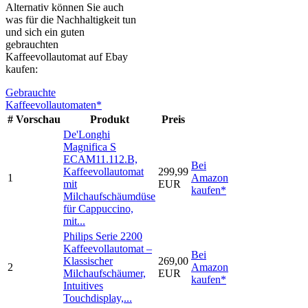
Alternativ können Sie auch
was für die Nachhaltigkeit tun
und sich ein guten
gebrauchten
Kaffeevollautomat auf Ebay
kaufen:
Gebrauchte
Kaffeevollautomaten*
#
Vorschau
Produkt
Preis
De'Longhi
Magnifica S
ECAM11.112.B,
Bei
Kaffeevollautomat
299,99
1
Amazon
mit
EUR
kaufen*
Milchaufschäumdüse
für Cappuccino,
mit...
Philips Serie 2200
Kaffeevollautomat –
Bei
Klassischer
269,00
2
Amazon
Milchaufschäumer,
EUR
kaufen*
Intuitives
Touchdisplay,...