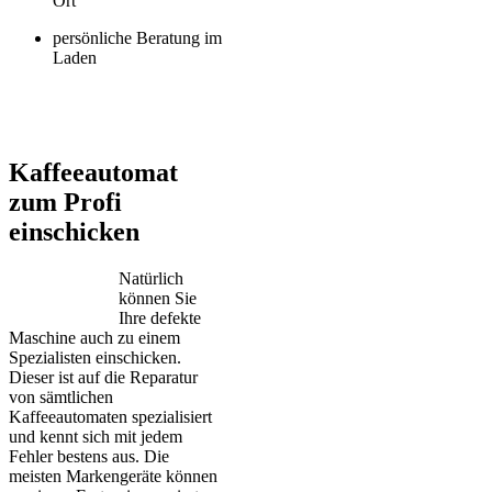
Ort
persönliche Beratung im
Laden
Jura – Saeco – Miele – Bosch – Delonghi – Siemens – Melitta –
Krups – AEG – Philips – Spidem
Kaffeeautomat
zum Profi
einschicken
Natürlich
können Sie
Ihre defekte
Maschine auch zu einem
Spezialisten einschicken.
Dieser ist auf die Reparatur
von sämtlichen
Kaffeeautomaten spezialisiert
und kennt sich mit jedem
Fehler bestens aus. Die
meisten Markengeräte können