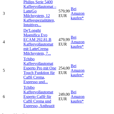
Philips Serie 5400
Kaffeevollautomat –
Bei
LatteGo
579,99
3
Amazon
Milchsystem, 12
EUR
kaufen*
Kaffeespezialitäten,
Intuitives...
De'Longhi
Magnifica Evo
Bei
ECAM 292.81.B
479,99
4
Amazon
Kaffeevollautomat
EUR
kaufen*
mit LatteCrema
Milchsystem, 7...
Tchibo
Kaffeevollautomat
Bei
Esperto Pro mit One
254,00
5
Amazon
Touch Funktion für
EUR
kaufen*
Caffè Crema,
Espresso und...
Tchibo
Kaffeevollautomat
Bei
249,00
6
Esperto Caffè für
Amazon
EUR
Caffè Crema und
kaufen*
Espresso, Anthrazit