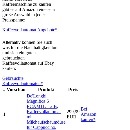
Kaffeemaschine zu kaufen
gibt es auf Amazon eine sehr
große Auswahl in jeder
Preisspanne:
Kaffeevollautomat Angebote*
Alternativ können Sie auch
was für die Nachhaltigkeit tun
und sich ein guten
gebrauchten
Kaffeevollautomat auf Ebay
kaufen:
Gebrauchte
Kaffeevollautomaten*
#
Vorschau
Produkt
Preis
De'Longhi
Magnifica S
ECAM11.112.B,
Bei
Kaffeevollautomat
299,99
1
Amazon
mit
EUR
kaufen*
Milchaufschäumdüse
für Cappuccino,