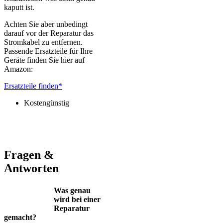
kaputt ist.
Achten Sie aber unbedingt
darauf vor der Reparatur das
Stromkabel zu entfernen.
Passende Ersatzteile für Ihre
Geräte finden Sie hier auf
Amazon:
Ersatzteile finden*
Kostengünstig
Jura – Saeco – Miele – Bosch – Delonghi – Siemens – Melitta –
Krups – AEG – Philips – Spidem
Fragen &
Antworten
Was genau
wird bei einer
Reparatur
gemacht?