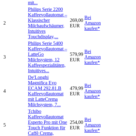
mit...
Philips Serie 2200
Kaffeevollautomat –
Bei
Klassischer
269,00
2
Amazon
Milchaufschäumer,
EUR
kaufen*
Intuitives
Touchdisplay,...
Philips Serie 5400
Kaffeevollautomat –
Bei
LatteGo
579,99
3
Amazon
Milchsystem, 12
EUR
kaufen*
Kaffeespezialitäten,
Intuitives...
De'Longhi
Magnifica Evo
Bei
ECAM 292.81.B
479,99
4
Amazon
Kaffeevollautomat
EUR
kaufen*
mit LatteCrema
Milchsystem, 7...
Tchibo
Kaffeevollautomat
Bei
Esperto Pro mit One
254,00
5
Amazon
Touch Funktion für
EUR
kaufen*
Caffè Crema,