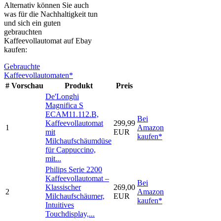
Alternativ können Sie auch
was für die Nachhaltigkeit tun
und sich ein guten
gebrauchten
Kaffeevollautomat auf Ebay
kaufen:
Gebrauchte
Kaffeevollautomaten*
#
Vorschau
Produkt
Preis
De'Longhi
Magnifica S
ECAM11.112.B,
Bei
Kaffeevollautomat
299,99
1
Amazon
mit
EUR
kaufen*
Milchaufschäumdüse
für Cappuccino,
mit...
Philips Serie 2200
Kaffeevollautomat –
Bei
Klassischer
269,00
2
Amazon
Milchaufschäumer,
EUR
kaufen*
Intuitives
Touchdisplay,...