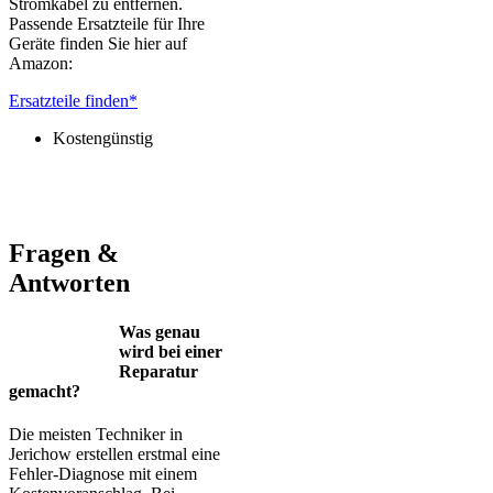
Stromkabel zu entfernen.
Passende Ersatzteile für Ihre
Geräte finden Sie hier auf
Amazon:
Ersatzteile finden*
Kostengünstig
Jura – Saeco – Miele – Bosch – Delonghi – Siemens – Melitta –
Krups – AEG – Philips – Spidem
Fragen &
Antworten
Was genau
wird bei einer
Reparatur
gemacht?
Die meisten Techniker in
Jerichow erstellen erstmal eine
Fehler-Diagnose mit einem