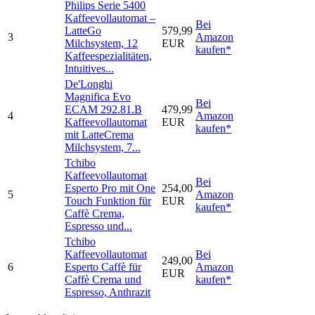
Philips Serie 5400
Kaffeevollautomat –
Bei
LatteGo
579,99
3
Amazon
Milchsystem, 12
EUR
kaufen*
Kaffeespezialitäten,
Intuitives...
De'Longhi
Magnifica Evo
Bei
ECAM 292.81.B
479,99
4
Amazon
Kaffeevollautomat
EUR
kaufen*
mit LatteCrema
Milchsystem, 7...
Tchibo
Kaffeevollautomat
Bei
Esperto Pro mit One
254,00
5
Amazon
Touch Funktion für
EUR
kaufen*
Caffè Crema,
Espresso und...
Tchibo
Kaffeevollautomat
Bei
249,00
6
Esperto Caffè für
Amazon
EUR
Caffè Crema und
kaufen*
Espresso, Anthrazit