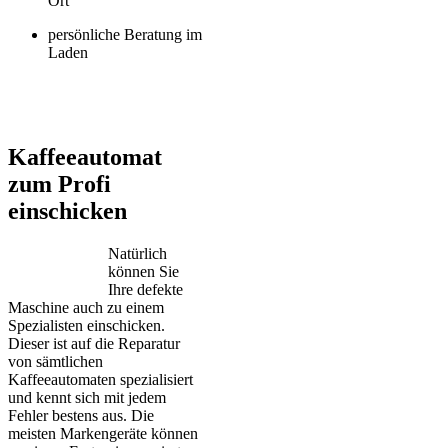
Ort
persönliche Beratung im
Laden
Jura – Saeco – Miele – Bosch – Delonghi – Siemens – Melitta –
Krups – AEG – Philips – Spidem
Kaffeeautomat
zum Profi
einschicken
Natürlich
können Sie
Ihre defekte
Maschine auch zu einem
Spezialisten einschicken.
Dieser ist auf die Reparatur
von sämtlichen
Kaffeeautomaten spezialisiert
und kennt sich mit jedem
Fehler bestens aus. Die
meisten Markengeräte können