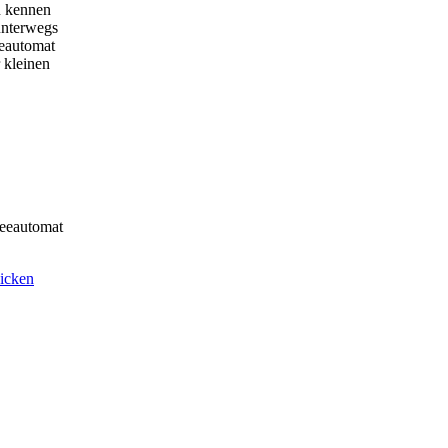
n kennen
 unterwegs
eautomat
 kleinen
feeautomat
hicken