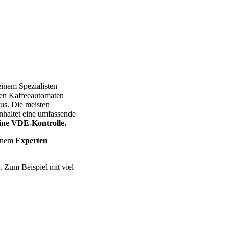
 Miele – Bosch – Delonghi – Siemens – Melitta – Krups – AEG – P
einem Spezialisten
chen Kaffeeautomaten
aus. Die meisten
nhaltet eine umfassende
eine VDE-Kontrolle.
einem
Experten
. Zum Beispiel mit viel