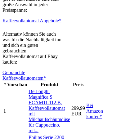
große Auswahl in jeder
Preisspanne:
Kaffeevollautomat Angebote*
Alternativ können Sie auch
was für die Nachhaltigkeit tun
und sich ein guten
gebrauchten
Kaffeevollautomat auf Ebay
kaufen:
Gebrauchte
Kaffeevollautomaten*
#
Vorschau
Produkt
Preis
De'Longhi
Magnifica S
ECAM11.112.B,
Bei
Kaffeevollautomat
299,99
1
Amazon
mit
EUR
kaufen*
Milchaufschäumdüse
für Cappuccino,
mit...
Philips Serie 2200