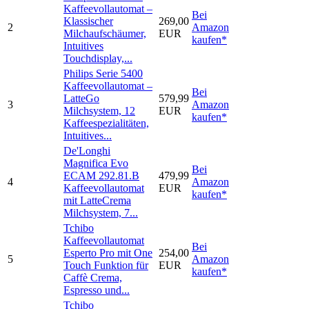
Kaffeevollautomat –
Bei
Klassischer
269,00
2
Amazon
Milchaufschäumer,
EUR
kaufen*
Intuitives
Touchdisplay,...
Philips Serie 5400
Kaffeevollautomat –
Bei
LatteGo
579,99
3
Amazon
Milchsystem, 12
EUR
kaufen*
Kaffeespezialitäten,
Intuitives...
De'Longhi
Magnifica Evo
Bei
ECAM 292.81.B
479,99
4
Amazon
Kaffeevollautomat
EUR
kaufen*
mit LatteCrema
Milchsystem, 7...
Tchibo
Kaffeevollautomat
Bei
Esperto Pro mit One
254,00
5
Amazon
Touch Funktion für
EUR
kaufen*
Caffè Crema,
Espresso und...
Tchibo