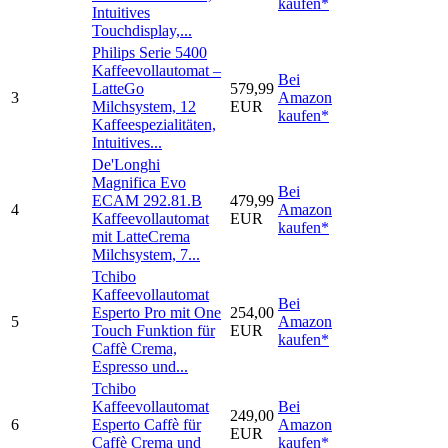
kaufen*
Intuitives
Touchdisplay,...
Philips Serie 5400
Kaffeevollautomat –
Bei
LatteGo
579,99
3
Amazon
Milchsystem, 12
EUR
kaufen*
Kaffeespezialitäten,
Intuitives...
De'Longhi
Magnifica Evo
Bei
ECAM 292.81.B
479,99
4
Amazon
Kaffeevollautomat
EUR
kaufen*
mit LatteCrema
Milchsystem, 7...
Tchibo
Kaffeevollautomat
Bei
Esperto Pro mit One
254,00
5
Amazon
Touch Funktion für
EUR
kaufen*
Caffè Crema,
Espresso und...
Tchibo
Kaffeevollautomat
Bei
249,00
6
Esperto Caffè für
Amazon
EUR
Caffè Crema und
kaufen*