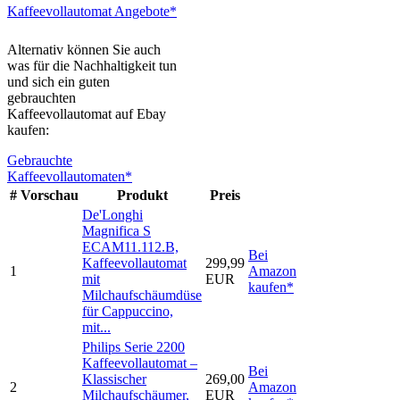
Kaffeevollautomat Angebote*
Alternativ können Sie auch
was für die Nachhaltigkeit tun
und sich ein guten
gebrauchten
Kaffeevollautomat auf Ebay
kaufen:
Gebrauchte
Kaffeevollautomaten*
#
Vorschau
Produkt
Preis
De'Longhi
Magnifica S
ECAM11.112.B,
Bei
Kaffeevollautomat
299,99
1
Amazon
mit
EUR
kaufen*
Milchaufschäumdüse
für Cappuccino,
mit...
Philips Serie 2200
Kaffeevollautomat –
Bei
Klassischer
269,00
2
Amazon
Milchaufschäumer,
EUR