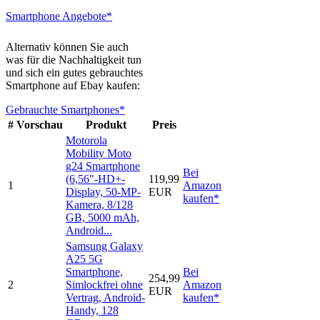
Smartphone Angebote*
Alternativ können Sie auch
was für die Nachhaltigkeit tun
und sich ein gutes gebrauchtes
Smartphone auf Ebay kaufen:
Gebrauchte Smartphones*
#
Vorschau
Produkt
Preis
Motorola
Mobility Moto
g24 Smartphone
Bei
(6,56"-HD+-
119,99
1
Amazon
Display, 50-MP-
EUR
kaufen*
Kamera, 8/128
GB, 5000 mAh,
Android...
Samsung Galaxy
A25 5G
Smartphone,
Bei
254,99
2
Simlockfrei ohne
Amazon
EUR
Vertrag, Android-
kaufen*
Handy, 128