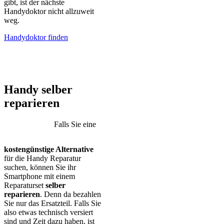
gibt, ist der nächste
Handydoktor nicht allzuweit
weg.
Handydoktor finden
iPhone – Samsung Galaxy – Huawei – Xiaomi – Sony Xperia –
Honor – HTC – Google Pixel – LG – Nokia – Motorola
Handy selber
reparieren
Falls Sie eine
kostengünstige Alternative
für die Handy Reparatur
suchen, können Sie ihr
Smartphone mit einem
Reparaturset
selber
reparieren
. Denn da bezahlen
Sie nur das Ersatzteil. Falls Sie
also etwas technisch versiert
sind und Zeit dazu haben, ist