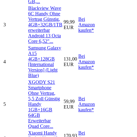
GB,...
Blackview Wave
6C Handy Ohne
Vertrag Günstig,
Bei
99,99
3
4GB+32GB/1TB
Amazon
EUR
erweiterbar
kaufen*
Android 13 Octa
Core 6,52"...
Samsung Galaxy
A15
Bei
4GB+128GB
131,00
4
Amazon
[International
EUR
kaufen*
Version] (Light
Blue)
XGODY S21
Smartphone
Ohne Vertrag,
5,5 Zoll Günstig
Bei
59,99
5
Handy
Amazon
EUR
1GB+16GB
kaufen*
64GB
Erweiterbar
Quad Core...
Xiaomi Handy
Bei
170,93