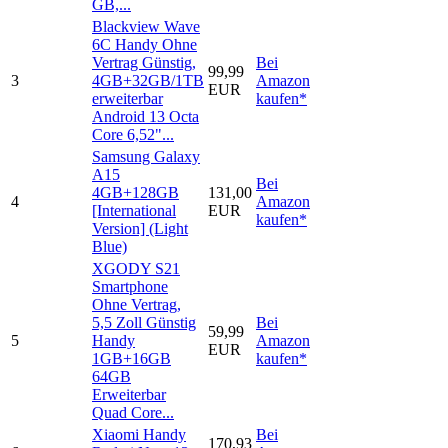
GB,...
Blackview Wave
6C Handy Ohne
Vertrag Günstig,
Bei
99,99
3
4GB+32GB/1TB
Amazon
EUR
erweiterbar
kaufen*
Android 13 Octa
Core 6,52"...
Samsung Galaxy
A15
Bei
4GB+128GB
131,00
4
Amazon
[International
EUR
kaufen*
Version] (Light
Blue)
XGODY S21
Smartphone
Ohne Vertrag,
5,5 Zoll Günstig
Bei
59,99
5
Handy
Amazon
EUR
1GB+16GB
kaufen*
64GB
Erweiterbar
Quad Core...
Xiaomi Handy
Bei
170,93