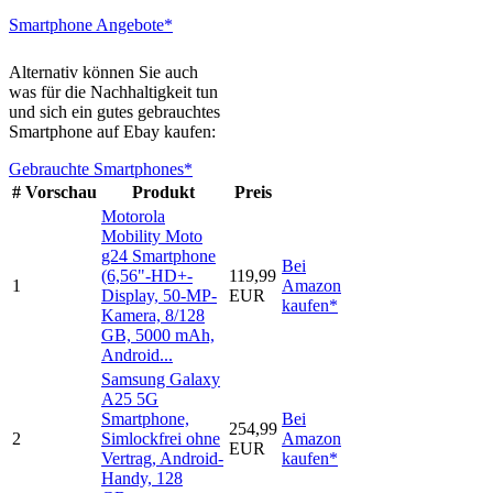
Smartphone Angebote*
Alternativ können Sie auch
was für die Nachhaltigkeit tun
und sich ein gutes gebrauchtes
Smartphone auf Ebay kaufen:
Gebrauchte Smartphones*
#
Vorschau
Produkt
Preis
Motorola
Mobility Moto
g24 Smartphone
Bei
(6,56"-HD+-
119,99
1
Amazon
Display, 50-MP-
EUR
kaufen*
Kamera, 8/128
GB, 5000 mAh,
Android...
Samsung Galaxy
A25 5G
Smartphone,
Bei
254,99
2
Simlockfrei ohne
Amazon
EUR
Vertrag, Android-
kaufen*
Handy, 128