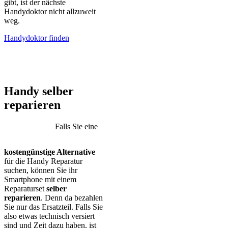
gibt, ist der nächste
Handydoktor nicht allzuweit
weg.
Handydoktor finden
iPhone – Samsung Galaxy – Huawei – Xiaomi – Sony Xperia –
Honor – HTC – Google Pixel – LG – Nokia – Motorola
Handy selber
reparieren
Falls Sie eine
kostengünstige Alternative
für die Handy Reparatur
suchen, können Sie ihr
Smartphone mit einem
Reparaturset
selber
reparieren
. Denn da bezahlen
Sie nur das Ersatzteil. Falls Sie
also etwas technisch versiert
sind und Zeit dazu haben, ist