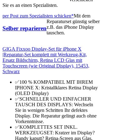
Sie es an einen Spezialisten.
per Post zum Spezialisten schicken*
Mit dem
Reparaturset günstig selber
z.B. das iPhone Display
Selber reparieren
tauschen.
GIGA Fixxoo Display-Set für iPhone X
|Reparatur-Set komplett mit Werkzeug-Kit,
Ersatz Bildschirm, Retina LCD Glas mit
Touchscreen (wie Original Display), 15453,
Schwarz
✅100 % KOMPATIBEL MIT IHREM
IPHONE X: Kristallklares Retina Display
(OLED Display)
✅SCHNELLER UND EINFACHER
TAUSCH DES DISPLAYS: Wechseln
Sie in wenigen Schritten Ihr defektes
Display. Die Reparatur gelingt auch ohne
Vorkenntnisse.
✅KOMPLETTES SET INKL.
WERKZEUGSET: Kratzer im Display?
Handy kaputt? Retina-Screen aus Glas,