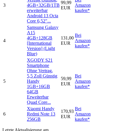
99,99
3
4GB+32GB/1TB
Amazon
EUR
erweiterbar
kaufen*
Android 13 Octa
Core 6,52"...
Samsung Galaxy
A15
Bei
4GB+128GB
131,00
4
Amazon
[International
EUR
kaufen*
Version] (Light
Blue)
XGODY S21
Smartphone
Ohne Vertrag,
5,5 Zoll Günstig
Bei
59,99
5
Handy
Amazon
EUR
1GB+16GB
kaufen*
64GB
Erweiterbar
Quad Core...
Xiaomi Handy
Bei
170,93
6
Redmi Note 13
Amazon
EUR
256GB
kaufen*
Letzte Aktualisierung am