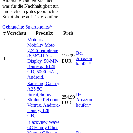
Alternativ können Sie auch
was für die Nachhaltigkeit tun
und sich ein gutes gebrauchtes
Smartphone auf Ebay kaufen:
Gebrauchte Smartphones*
#
Vorschau
Produkt
Preis
Motorola
Mobility Moto
g24 Smartphone
Bei
(6,56"-HD+-
119,99
1
Amazon
Display, 50-MP-
EUR
kaufen*
Kamera, 8/128
GB, 5000 mAh,
Android...
Samsung Galaxy
A25 5G
Smartphone,
Bei
254,99
2
Simlockfrei ohne
Amazon
EUR
Vertrag, Android-
kaufen*
Handy, 128
GB,...
Blackview Wave
6C Handy Ohne
Vertrag Günstig,
Bei