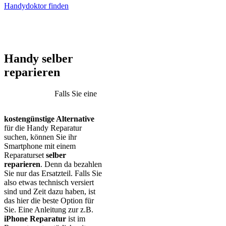
Handydoktor finden
iPhone – Samsung Galaxy – Huawei – Xiaomi – Sony Xperia –
Honor – HTC – Google Pixel – LG – Nokia – Motorola
Handy selber
reparieren
Falls Sie eine
kostengünstige Alternative
für die Handy Reparatur
suchen, können Sie ihr
Smartphone mit einem
Reparaturset
selber
reparieren
. Denn da bezahlen
Sie nur das Ersatzteil. Falls Sie
also etwas technisch versiert
sind und Zeit dazu haben, ist
das hier die beste Option für
Sie. Eine Anleitung zur z.B.
iPhone Reparatur
ist im