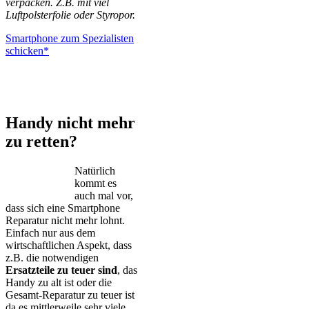
verpacken. Z.B. mit viel
Luftpolsterfolie oder Styropor.
Smartphone zum Spezialisten
schicken*
iPhone – Samsung Galaxy – Huawei – Xiaomi – Sony Xperia –
Honor – HTC – Google Pixel – LG – Nokia – Motorola
Handy nicht mehr
zu retten?
Natürlich
kommt es
auch mal vor,
dass sich eine Smartphone
Reparatur nicht mehr lohnt.
Einfach nur aus dem
wirtschaftlichen Aspekt, dass
z.B. die notwendigen
Ersatzteile zu teuer sind
, das
Handy zu alt ist oder die
Gesamt-Reparatur zu teuer ist
da es mittlerweile sehr viele