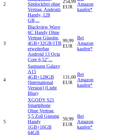
254,99
2
Simlockfrei ohne
Amazon
EUR
Vertrag, Android-
kaufen*
Handy, 128
GB,...
Blackview Wave
6C Handy Ohne
Vertrag Günstig,
Bei
99,99
3
4GB+32GB/1TB
Amazon
EUR
erweiterbar
kaufen*
Android 13 Octa
Core 6,52"...
Samsung Galaxy
A15
Bei
4GB+128GB
131,00
4
Amazon
[International
EUR
kaufen*
Version] (Light
Blue)
XGODY S21
Smartphone
Ohne Vertrag,
5,5 Zoll Günstig
Bei
59,99
5
Handy
Amazon
EUR
1GB+16GB
kaufen*
64GB