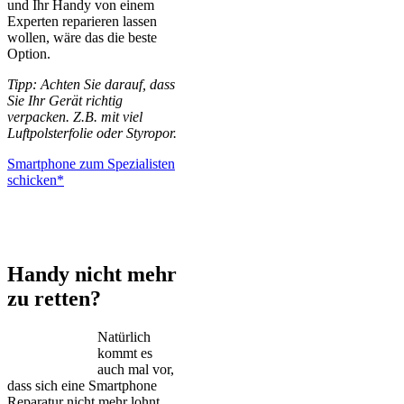
und Ihr Handy von einem
Experten reparieren lassen
wollen, wäre das die beste
Option.
Tipp: Achten Sie darauf, dass
Sie Ihr Gerät richtig
verpacken. Z.B. mit viel
Luftpolsterfolie oder Styropor.
Smartphone zum Spezialisten
schicken*
iPhone – Samsung Galaxy – Huawei – Xiaomi – Sony Xperia –
Honor – HTC – Google Pixel – LG – Nokia – Motorola
Handy nicht mehr
zu retten?
Natürlich
kommt es
auch mal vor,
dass sich eine Smartphone
Reparatur nicht mehr lohnt.