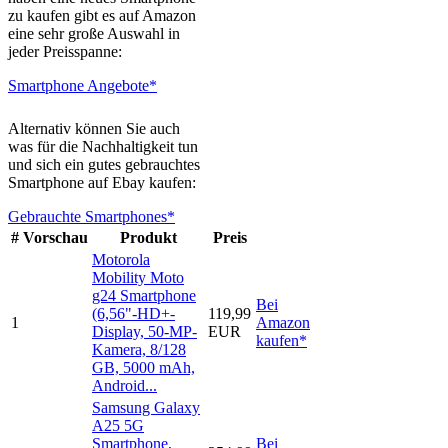
zu kaufen gibt es auf Amazon
eine sehr große Auswahl in
jeder Preisspanne:
Smartphone Angebote*
Alternativ können Sie auch
was für die Nachhaltigkeit tun
und sich ein gutes gebrauchtes
Smartphone auf Ebay kaufen:
Gebrauchte Smartphones*
#
Vorschau
Produkt
Preis
Motorola
Mobility Moto
g24 Smartphone
Bei
(6,56"-HD+-
119,99
1
Amazon
Display, 50-MP-
EUR
kaufen*
Kamera, 8/128
GB, 5000 mAh,
Android...
Samsung Galaxy
A25 5G
Smartphone,
Bei