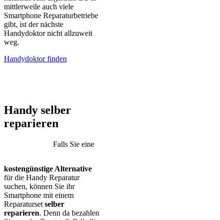
mittlerweile auch viele
Smartphone Reparaturbetriebe
gibt, ist der nächste
Handydoktor nicht allzuweit
weg.
Handydoktor finden
iPhone – Samsung Galaxy – Huawei – Xiaomi – Sony Xperia –
Honor – HTC – Google Pixel – LG – Nokia – Motorola
Handy selber
reparieren
Falls Sie eine
kostengünstige Alternative
für die Handy Reparatur
suchen, können Sie ihr
Smartphone mit einem
Reparaturset
selber
reparieren
. Denn da bezahlen