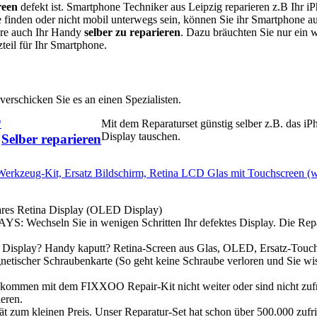
reen
defekt ist. Smartphone Techniker aus Leipzig reparieren z.B Ihr i
inden oder nicht mobil unterwegs sein, können Sie ihr Smartphone a
wäre auch Ihr Handy
selber zu reparieren
. Dazu bräuchten Sie nur ein 
teil für Ihr Smartphone.
erschicken Sie es an einen Spezialisten.
*
Mit dem Reparaturset günstig selber z.B. das iP
Display tauschen.
Selber reparieren
Werkzeug-Kit, Ersatz Bildschirm, Retina LCD Glas mit Touchscreen (
 Retina Display (OLED Display)
ln Sie in wenigen Schritten Ihr defektes Display. Die Repa
y? Handy kaputt? Retina-Screen aus Glas, OLED, Ersatz-Touch
netischer Schraubenkarte (So geht keine Schraube verloren und Sie w
t dem FIXXOO Repair-Kit nicht weiter oder sind nicht zufr
eren.
leinen Preis. Unser Reparatur-Set hat schon über 500.000 zufr