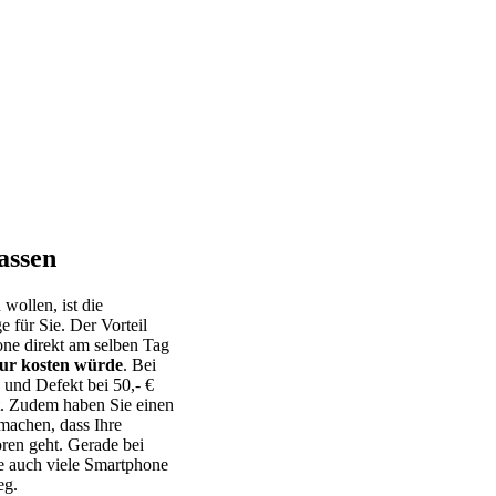
assen
 wollen, ist die
e für Sie. Der Vorteil
one direkt am selben Tag
tur kosten würde
. Bei
 und Defekt bei 50,- €
rt. Zudem haben Sie einen
machen, dass Ihre
ren geht. Gerade bei
le auch viele Smartphone
eg.