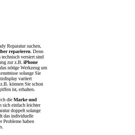
 – Huawei – Xiaomi – Sony Xperia – Honor – HTC – Google Pixel
ndy Reparatur suchen,
lber reparieren
. Denn
 technisch versiert sind
tung zur z.B.
iPhone
ie das nötige Werkzeug um
kenntnisse solange Sie
tzdisplay variiert
z.B. können Sie schon
ffen ist, erhalten.
rch die
Marke und
ich einfach leichter
aratur doppelt solange
t das individuelle
r Probleme haben
n.