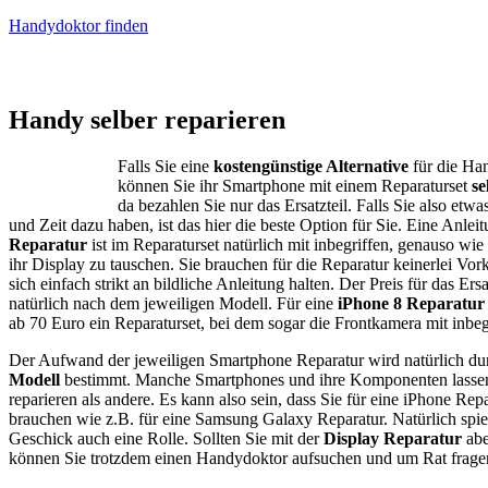
Handydoktor finden
iPhone – Samsung Galaxy
Handy selber reparieren
Falls Sie eine
kostengünstige Alternative
für die Ha
können Sie ihr Smartphone mit einem Reparaturset
se
da bezahlen Sie nur das Ersatzteil. Falls Sie also etwas
und Zeit dazu haben, ist das hier die beste Option für Sie. Eine Anlei
Reparatur
ist im Reparaturset natürlich mit inbegriffen, genauso w
ihr Display zu tauschen. Sie brauchen für die Reparatur keinerlei Vor
sich einfach strikt an bildliche Anleitung halten. Der Preis für das Ersa
natürlich nach dem jeweiligen Modell. Für eine
iPhone 8 Reparatur
ab 70 Euro ein Reparaturset, bei dem sogar die Frontkamera mit inbegri
Der Aufwand der jeweiligen Smartphone Reparatur wird natürlich du
Modell
bestimmt. Manche Smartphones und ihre Komponenten lassen s
reparieren als andere. Es kann also sein, dass Sie für eine iPhone Rep
brauchen wie z.B. für eine Samsung Galaxy Reparatur. Natürlich spiel
Geschick auch eine Rolle. Sollten Sie mit der
Display Reparatur
abe
können Sie trotzdem einen Handydoktor aufsuchen und um Rat frage