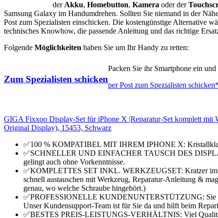
der
Akku
,
Homebutton
,
Kamera
oder der
Touchsc
Samsung Galaxy im Handumdrehen. Sollten Sie niemand in der Nähe f
Post zum Spezialisten einschicken. Die kostengünstige Alternative 
technisches Knowhow, die passende Anleitung und das richtige Ersatz
Folgende
Möglichkeiten
haben Sie um Ihr Handy zu retten:
Packen Sie ihr Smartphone ein und v
Zum Spezialisten schicken
per Post zum Spezialisten schicken
GIGA Fixxoo Display-Set für iPhone X |Reparatur-Set komplett mit 
Original Display), 15453, Schwarz
✅100 % KOMPATIBEL MIT IHREM IPHONE X: Kristallklares
✅SCHNELLER UND EINFACHER TAUSCH DES DISPLAYS: Wechse
gelingt auch ohne Vorkenntnisse.
✅KOMPLETTES SET INKL. WERKZEUGSET: Kratzer im Displa
schnell austauschen mit Werkzeug, Reparatur-Anleitung & mag
genau, wo welche Schraube hingehört.)
✅PROFESSIONELLE KUNDENUNTERSTÜTZUNG: Sie kommen mi
Unser Kundensupport-Team ist für Sie da und hilft beim Repari
✅BESTES PREIS-LEISTUNGS-VERHÄLTNIS: Viel Qualität zum k