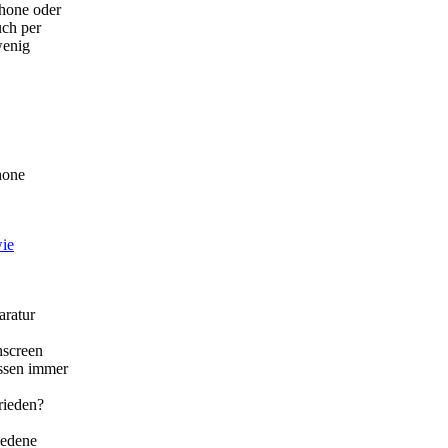
Phone oder
uch per
wenig
hone
wie
ratur
screen
issen immer
ieden?
iedene