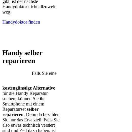
gibt, ist der nächste
Handydoktor nicht allzuweit
weg.
Handydoktor finden
iPhone – Samsung Galaxy – Huawei – Xiaomi – Sony Xperia –
Honor – HTC – Google Pixel – LG – Nokia – Motorola
Handy selber
reparieren
Falls Sie eine
kostengünstige Alternative
für die Handy Reparatur
suchen, können Sie ihr
Smartphone mit einem
Reparaturset
selber
reparieren
. Denn da bezahlen
Sie nur das Ersatzteil. Falls Sie
also etwas technisch versiert
sind und Zeit dazu haben, ist