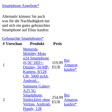
Smartphone Angebote*
Alternativ können Sie auch
was für die Nachhaltigkeit tun
und sich ein gutes gebrauchtes
Smartphone auf Ebay kaufen:
Gebrauchte Smartphones*
#
Vorschau
Produkt
Preis
Motorola
Mobility Moto
g24 Smartphone
Bei
(6,56"-HD+-
119,99
1
Amazon
Display, 50-MP-
EUR
kaufen*
Kamera, 8/128
GB, 5000 mAh,
Android...
Samsung Galaxy
A25 5G
Smartphone,
Bei
254,99
2
Simlockfrei ohne
Amazon
EUR
Vertrag, Android-
kaufen*
Handy, 128