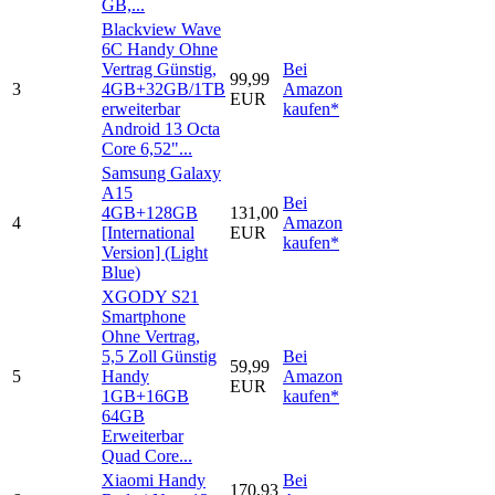
GB,...
Blackview Wave
6C Handy Ohne
Vertrag Günstig,
Bei
99,99
3
4GB+32GB/1TB
Amazon
EUR
erweiterbar
kaufen*
Android 13 Octa
Core 6,52"...
Samsung Galaxy
A15
Bei
4GB+128GB
131,00
4
Amazon
[International
EUR
kaufen*
Version] (Light
Blue)
XGODY S21
Smartphone
Ohne Vertrag,
5,5 Zoll Günstig
Bei
59,99
5
Handy
Amazon
EUR
1GB+16GB
kaufen*
64GB
Erweiterbar
Quad Core...
Xiaomi Handy
Bei
170,93