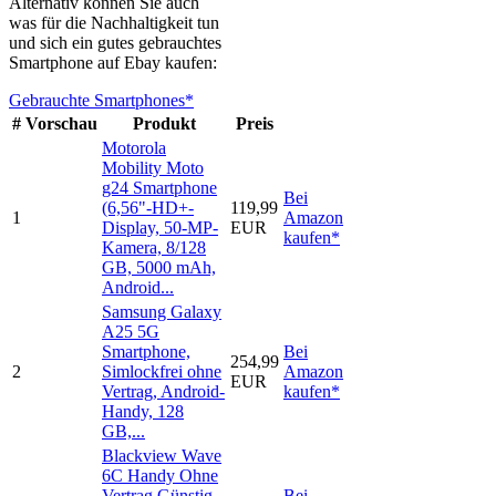
Alternativ können Sie auch
was für die Nachhaltigkeit tun
und sich ein gutes gebrauchtes
Smartphone auf Ebay kaufen:
Gebrauchte Smartphones*
#
Vorschau
Produkt
Preis
Motorola
Mobility Moto
g24 Smartphone
Bei
(6,56"-HD+-
119,99
1
Amazon
Display, 50-MP-
EUR
kaufen*
Kamera, 8/128
GB, 5000 mAh,
Android...
Samsung Galaxy
A25 5G
Smartphone,
Bei
254,99
2
Simlockfrei ohne
Amazon
EUR
Vertrag, Android-
kaufen*
Handy, 128
GB,...
Blackview Wave
6C Handy Ohne
Vertrag Günstig,
Bei