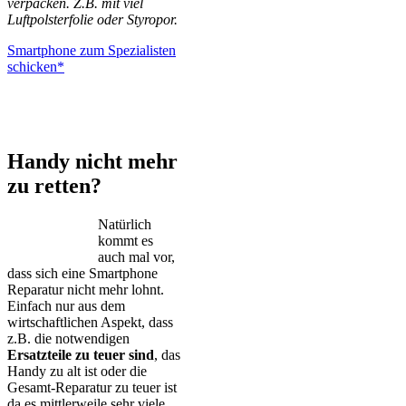
verpacken. Z.B. mit viel
Luftpolsterfolie oder Styropor.
Smartphone zum Spezialisten
schicken*
iPhone – Samsung Galaxy – Huawei – Xiaomi – Sony Xperia –
Honor – HTC – Google Pixel – LG – Nokia – Motorola
Handy nicht mehr
zu retten?
Natürlich
kommt es
auch mal vor,
dass sich eine Smartphone
Reparatur nicht mehr lohnt.
Einfach nur aus dem
wirtschaftlichen Aspekt, dass
z.B. die notwendigen
Ersatzteile zu teuer sind
, das
Handy zu alt ist oder die
Gesamt-Reparatur zu teuer ist
da es mittlerweile sehr viele