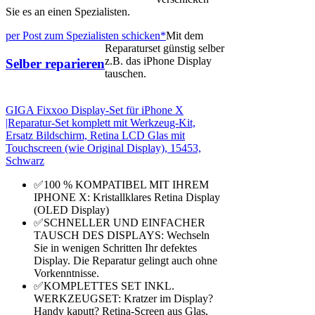
Sie es an einen Spezialisten.
per Post zum Spezialisten schicken*
Mit dem
Reparaturset günstig selber
z.B. das iPhone Display
Selber reparieren
tauschen.
GIGA Fixxoo Display-Set für iPhone X
|Reparatur-Set komplett mit Werkzeug-Kit,
Ersatz Bildschirm, Retina LCD Glas mit
Touchscreen (wie Original Display), 15453,
Schwarz
✅100 % KOMPATIBEL MIT IHREM
IPHONE X: Kristallklares Retina Display
(OLED Display)
✅SCHNELLER UND EINFACHER
TAUSCH DES DISPLAYS: Wechseln
Sie in wenigen Schritten Ihr defektes
Display. Die Reparatur gelingt auch ohne
Vorkenntnisse.
✅KOMPLETTES SET INKL.
WERKZEUGSET: Kratzer im Display?
Handy kaputt? Retina-Screen aus Glas,