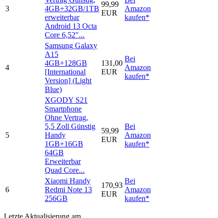
99,99
3
4GB+32GB/1TB
Amazon
EUR
erweiterbar
kaufen*
Android 13 Octa
Core 6,52"...
Samsung Galaxy
A15
Bei
4GB+128GB
131,00
4
Amazon
[International
EUR
kaufen*
Version] (Light
Blue)
XGODY S21
Smartphone
Ohne Vertrag,
5,5 Zoll Günstig
Bei
59,99
5
Handy
Amazon
EUR
1GB+16GB
kaufen*
64GB
Erweiterbar
Quad Core...
Xiaomi Handy
Bei
170,93
6
Redmi Note 13
Amazon
EUR
256GB
kaufen*
Letzte Aktualisierung am